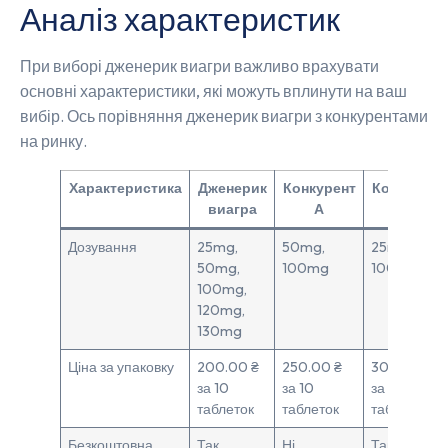
Аналіз характеристик
При виборі дженерик виагри важливо врахувати
основні характеристики, які можуть вплинути на ваш
вибір. Ось порівняння дженерик виагри з конкурентами
на ринку.
Характеристика
Дженерик
Конкурент
Конкурент
виагра
А
Б
Дозування
25mg,
50mg,
25mg,
50mg,
100mg
100mg
100mg,
120mg,
130mg
Ціна за упаковку
200.00 ₴
250.00 ₴
300.00 ₴
за 10
за 10
за 10
таблеток
таблеток
таблеток
Безкоштовна
Так
Ні
Так