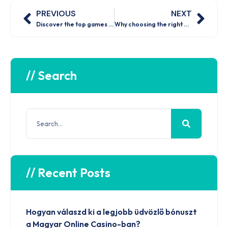
PREVIOUS
NEXT
Discover the top games at Hollywin Casino: What players love in 2026
Why choosing the right casino matters: Understanding minimum bet options
// Search
// Recent Posts
Hogyan válaszd ki a legjobb üdvözlő bónuszt
a Magyar Online Casino-ban?