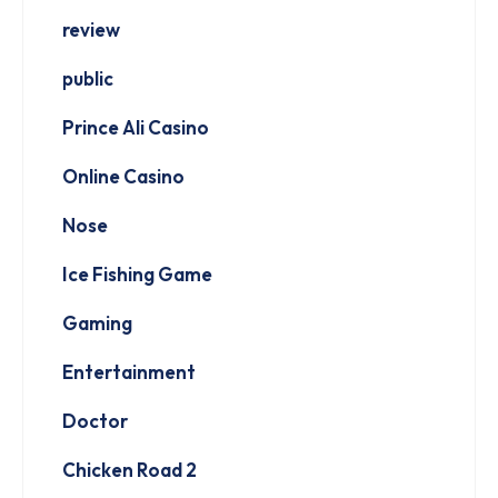
review
public
Prince Ali Casino
Online Casino
Nose
Ice Fishing Game
Gaming
Entertainment
Doctor
Chicken Road 2