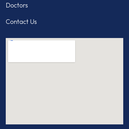
Doctors
Contact Us