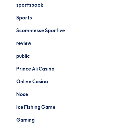
sportsbook
Sports
Scommesse Sportive
review
public
Prince Ali Casino
Online Casino
Nose
Ice Fishing Game
Gaming