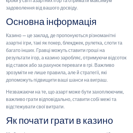
кроки у світі азартних ігор та отримати максимум
задоволення від вашого досвіду.
Основна інформація
Казино — це заклад, де пропонуються різноманітні
азартні ігри, такі як покер, блекджек, рулетка, слоти та
багато інших. Гравці можуть ставити гроші на
результати ігор, а казино заробляє, отримуючи відсоток
від ставок або за рахунок переваги в грі. Важливо
зрозуміти не лише правила, але й стратегії, які
допоможуть підвищити ваші шанси на виграш.
Незважаючи на те, що азарт може бути захоплюючим,
важливо грати відповідально, ставити собі межі та
відстежувати свої витрати.
Як почати грати в казино