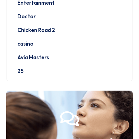
Entertainment
Doctor
Chicken Road 2
casino
Avia Masters
25