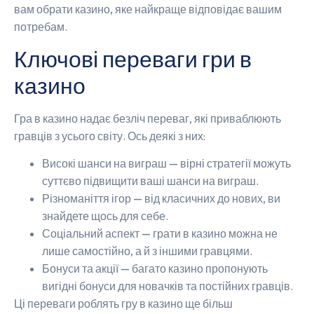
вам обрати казино, яке найкраще відповідає вашим
потребам.
Ключові переваги гри в
казино
Гра в казино надає безліч переваг, які приваблюють
гравців з усього світу. Ось деякі з них:
Високі шанси на виграш — вірні стратегії можуть
суттєво підвищити ваші шанси на виграш.
Різноманіття ігор — від класичних до нових, ви
знайдете щось для себе.
Соціальний аспект — грати в казино можна не
лише самостійно, а й з іншими гравцями.
Бонуси та акції — багато казино пропонують
вигідні бонуси для новачків та постійних гравців.
Ці переваги роблять гру в казино ще більш