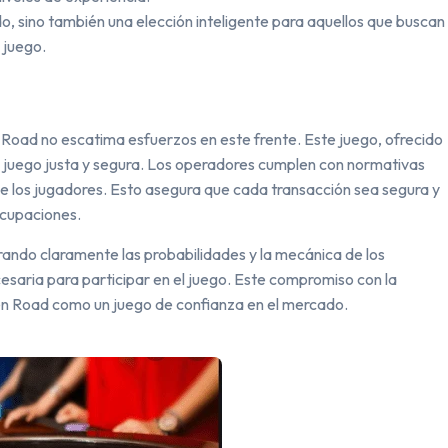
o, sino también una elección inteligente para aquellos que buscan
 juego.
en Road no escatima esfuerzos en este frente. Este juego, ofrecido
de juego justa y segura. Los operadores cumplen con normativas
 de los jugadores. Esto asegura que cada transacción sea segura y
ocupaciones.
ando claramente las probabilidades y la mecánica de los
cesaria para participar en el juego. Este compromiso con la
cken Road como un juego de confianza en el mercado.