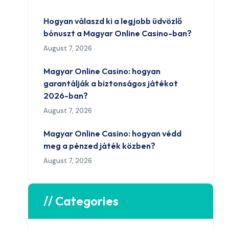
Hogyan válaszd ki a legjobb üdvözlő
bónuszt a Magyar Online Casino-ban?
August 7, 2026
Magyar Online Casino: hogyan
garantálják a biztonságos játékot
2026-ban?
August 7, 2026
Magyar Online Casino: hogyan védd
meg a pénzed játék közben?
August 7, 2026
// Categories