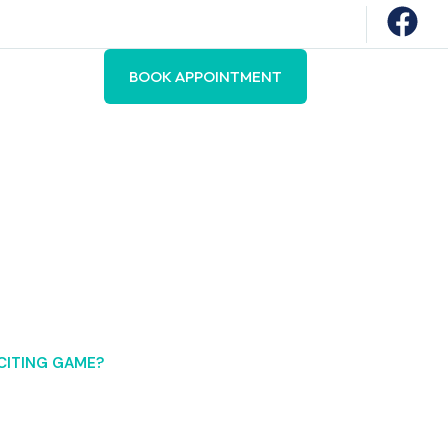
BOOK APPOINTMENT
his Exciting Game?
CITING GAME?