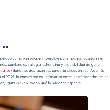
UBLIC
cionado como una opción imperdible para muchos jugadores en
s, combina estrategia, adrenalina y la posibilidad de ganar
real.es/
donde se destacan sus características únicas. Además
a el 97.2% lo convierten en un favorito entre los aficionados de los
ar jugar Chicken Road y qué lo hace tan especial.