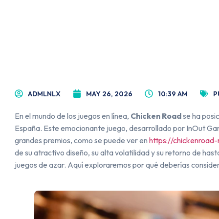
ADMLNLX
MAY 26, 2026
10:39 AM
P
En el mundo de los juegos en línea,
Chicken Road
se ha posi
España. Este emocionante juego, desarrollado por InOut Game
grandes premios, como se puede ver en
https://chickenroad-
de su atractivo diseño, su alta volatilidad y su retorno de hast
juegos de azar. Aquí exploraremos por qué deberías consider