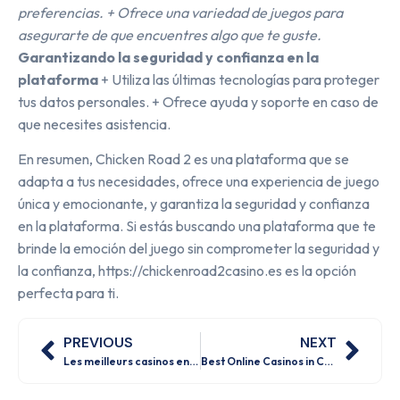
preferencias. + Ofrece una variedad de juegos para
asegurarte de que encuentres algo que te guste.
Garantizando la seguridad y confianza en la
plataforma
+ Utiliza las últimas tecnologías para proteger
tus datos personales. + Ofrece ayuda y soporte en caso de
que necesites asistencia.
En resumen, Chicken Road 2 es una plataforma que se
adapta a tus necesidades, ofrece una experiencia de juego
única y emocionante, y garantiza la seguridad y confianza
en la plataforma. Si estás buscando una plataforma que te
brinde la emoción del juego sin comprometer la seguridad y
la confianza, https://chickenroad2casino.es es la opción
perfecta para ti.
PREVIOUS
NEXT
Les meilleurs casinos en ligne suisse séduisent par leur simplicité et leur transparence utilisateur
Best Online Casinos in Canada: A Look at User Reviews