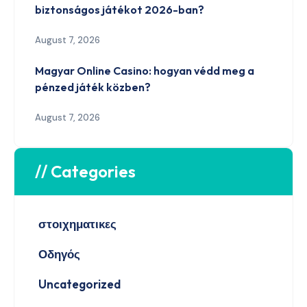
biztonságos játékot 2026-ban?
August 7, 2026
Magyar Online Casino: hogyan védd meg a
pénzed játék közben?
August 7, 2026
// Categories
στοιχηματικες
Οδηγός
Uncategorized