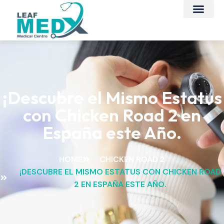
¡Descubre el Mismo Estatus
con Chicken Road 2 en
España este Año.
HOME
CHICKEN ROAD 2
¡DESCUBRE EL MISMO ESTATUS CON CHICKEN ROAD
2 EN ESPAÑA ESTE AÑO.