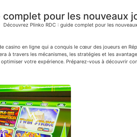
e complet pour les nouveaux 
Découvrez Plinko RDC : guide complet pour les nouveau
de casino en ligne qui a conquis le cœur des joueurs en 
 à travers les mécanismes, les stratégies et les avantages
 optimiser votre expérience. Préparez-vous à découvrir co