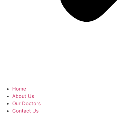
Home
About Us
Our Doctors
Contact Us