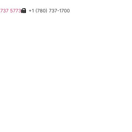
 737 5773
+1 (780) 737-1700