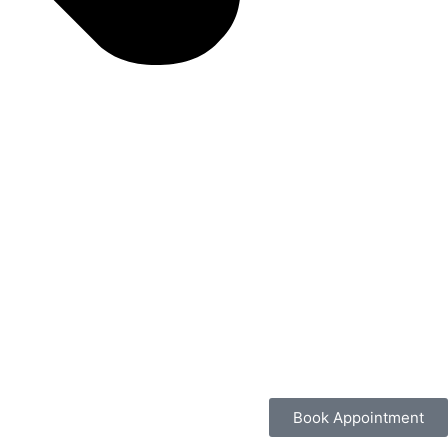
Book Appointment