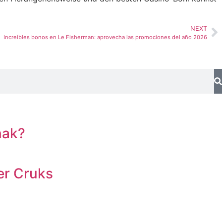
NEXT
Increíbles bonos en Le Fisherman: aprovecha las promociones del año 2026
nak?
er Cruks