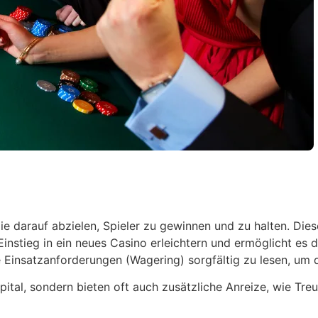
e darauf abzielen, Spieler zu gewinnen und zu halten. Dies
ieg in ein neues Casino erleichtern und ermöglicht es dir
die Einsatzanforderungen (Wagering) sorgfältig zu lesen, u
apital, sondern bieten oft auch zusätzliche Anreize, wie T