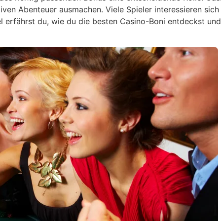
tiven Abenteuer ausmachen. Viele Spieler interessieren sich
el erfährst du, wie du die besten Casino-Boni entdeckst u