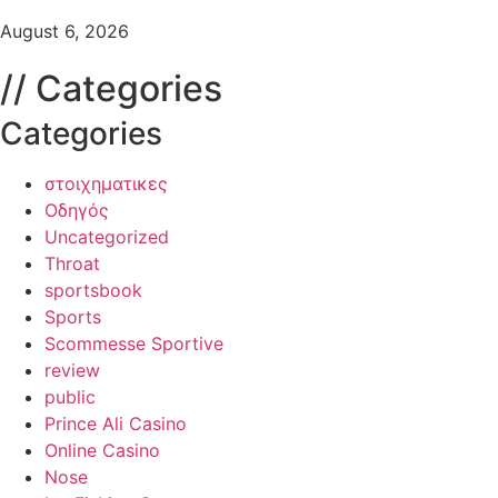
August 6, 2026
// Categories
Categories
στοιχηματικες
Οδηγός
Uncategorized
Throat
sportsbook
Sports
Scommesse Sportive
review
public
Prince Ali Casino
Online Casino
Nose