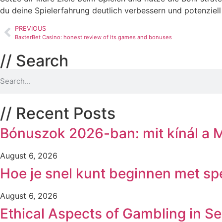
du deine Spielerfahrung deutlich verbessern und potenziell
PREVIOUS
BaxterBet Casino: honest review of its games and bonuses
// Search
// Recent Posts
Bónuszok 2026-ban: mit kínál a 
August 6, 2026
Hoe je snel kunt beginnen met sp
August 6, 2026
Ethical Aspects of Gambling in S