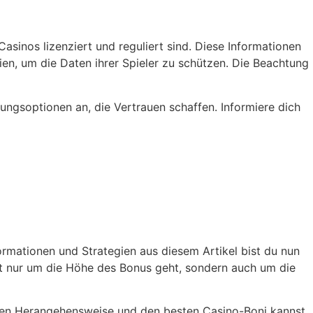
Casinos lizenziert und reguliert sind. Diese Informationen
ien, um die Daten ihrer Spieler zu schützen. Die Beachtung
lungsoptionen an, die Vertrauen schaffen. Informiere dich
ormationen und Strategien aus diesem Artikel bist du nun
t nur um die Höhe des Bonus geht, sondern auch um die
htigen Herangehensweise und den besten Casino-Boni kannst