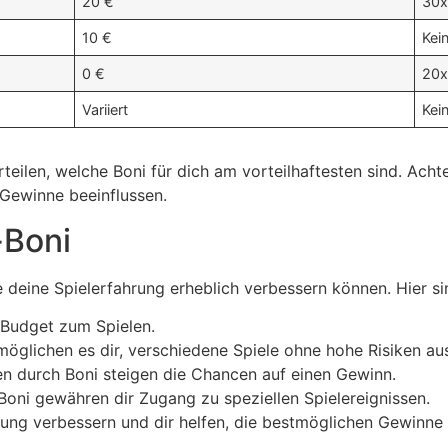
20 €
30
10 €
Kei
0 €
20
Variiert
Kei
teilen, welche Boni für dich am vorteilhaftesten sind. Ach
 Gewinne beeinflussen.
-Boni
 deine Spielerfahrung erheblich verbessern können. Hier sin
 Budget zum Spielen.
rmöglichen es dir, verschiedene Spiele ohne hohe Risiken au
 durch Boni steigen die Chancen auf einen Gewinn.
oni gewähren dir Zugang zu speziellen Spielereignissen.
rung verbessern und dir helfen, die bestmöglichen Gewinne 