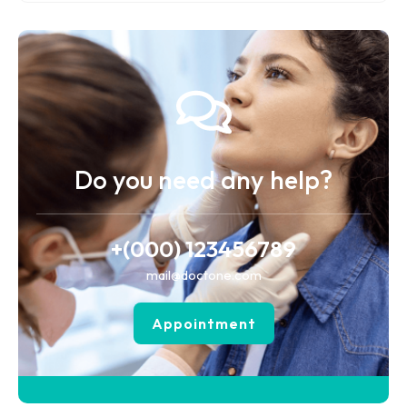
Do you need any help?
+(000) 123456789
mail@doctone.com
Appointment