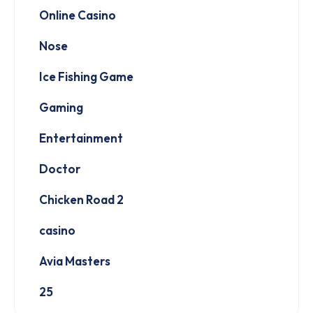
Online Casino
Nose
Ice Fishing Game
Gaming
Entertainment
Doctor
Chicken Road 2
casino
Avia Masters
25