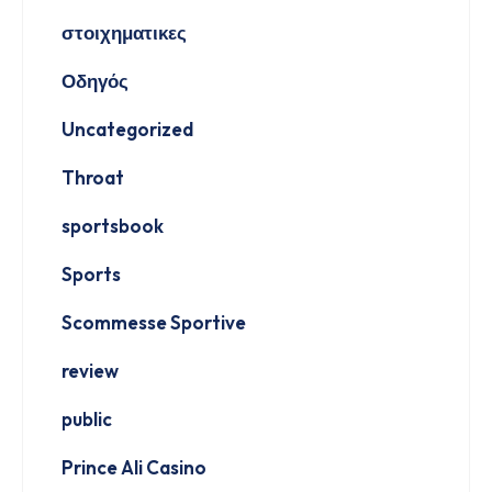
στοιχηματικες
Οδηγός
Uncategorized
Throat
sportsbook
Sports
Scommesse Sportive
review
public
Prince Ali Casino