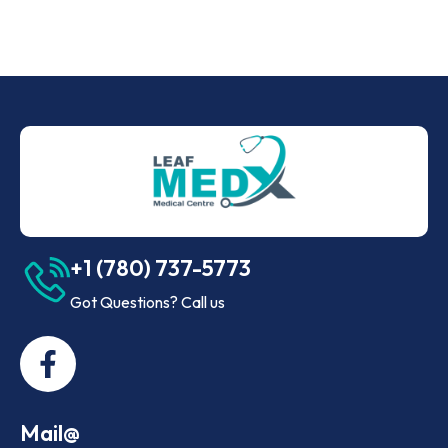
+1 (780) 737-5773
Got Questions? Call us
Mail@