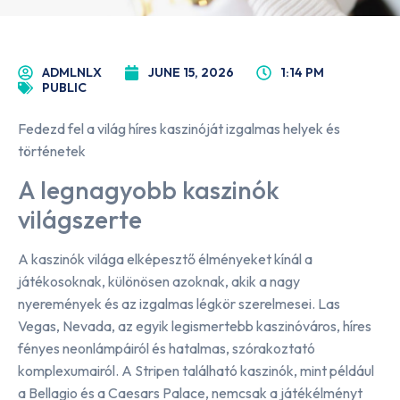
ADMLNLX
JUNE 15, 2026
1:14 PM
PUBLIC
Fedezd fel a világ híres kaszinóját izgalmas helyek és
történetek
A legnagyobb kaszinók
világszerte
A kaszinók világa elképesztő élményeket kínál a
játékosoknak, különösen azoknak, akik a nagy
nyeremények és az izgalmas légkör szerelmesei. Las
Vegas, Nevada, az egyik legismertebb kaszinóváros, híres
fényes neonlámpáiról és hatalmas, szórakoztató
komplexumairól. A Stripen található kaszinók, mint például
a Bellagio és a Caesars Palace, nemcsak a játékélményt