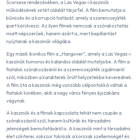
Scorsese rendezésében, a Las Vegas-i kaszinók
működésének sötét oldalát tárja fel. A film bemutatja a
bűnözés és a korrupció hatását, amely a szerencsejáték
ipart körülveszi. Az ilyen filmek nemcsak a szórakoztatás
miatt népszerűek, hanem azért is, mert bepillantást
nyújtanak a kaszinók világába.
Egy másik ikonikus film a „Hangover”, amely a Las Vegas-i
kaszinók humoros és kalandos oldalát mutatja be. A film a
fiatalok szórakozásáról és a szerencsejáték izgalmairól
szól, miközben a karakterek őrült helyzetekbe keverednek.
A film óta a kaszinók még vonzóbb célpontokká váltak a
fiatalok körében, akik a nagy város fényes éjszakáira
vágynak.
A kaszinók és a filmek kapcsolata tehát nem csupán a
szórakozásról szól, hanem kultúrák és társadalmi
jelenségek bemutatásáról is. A kaszinók mint a társadalmi
élet színterei, sokszor tükrözik a korszak szellemiségét és