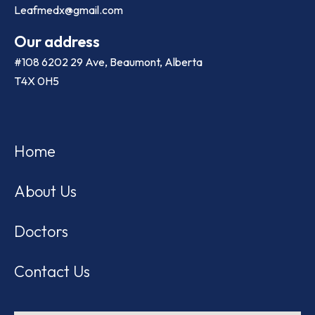
Leafmedx@gmail.com
Our address
#108 6202 29 Ave, Beaumont, Alberta
T4X 0H5
Home
About Us
Doctors
Contact Us