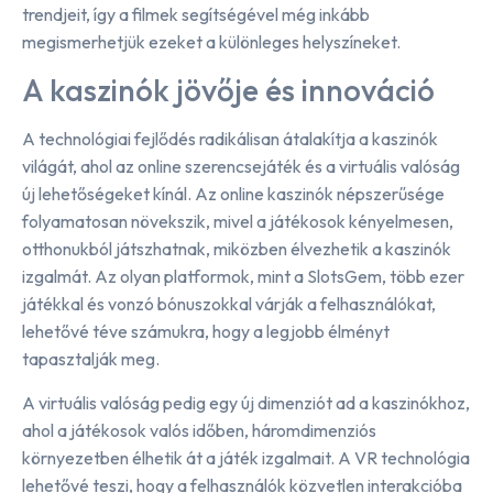
trendjeit, így a filmek segítségével még inkább
megismerhetjük ezeket a különleges helyszíneket.
A kaszinók jövője és innováció
A technológiai fejlődés radikálisan átalakítja a kaszinók
világát, ahol az online szerencsejáték és a virtuális valóság
új lehetőségeket kínál. Az online kaszinók népszerűsége
folyamatosan növekszik, mivel a játékosok kényelmesen,
otthonukból játszhatnak, miközben élvezhetik a kaszinók
izgalmát. Az olyan platformok, mint a SlotsGem, több ezer
játékkal és vonzó bónuszokkal várják a felhasználókat,
lehetővé téve számukra, hogy a legjobb élményt
tapasztalják meg.
A virtuális valóság pedig egy új dimenziót ad a kaszinókhoz,
ahol a játékosok valós időben, háromdimenziós
környezetben élhetik át a játék izgalmait. A VR technológia
lehetővé teszi, hogy a felhasználók közvetlen interakcióba