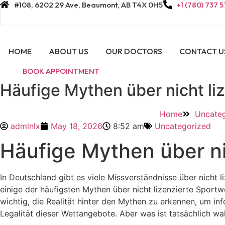
#108, 6202 29 Ave, Beaumont, AB T4X 0H5
+1 (780) 737 
Skip
to
content
HOME
ABOUT US
OUR DOCTORS
CONTACT U
BOOK APPOINTMENT
Häufige Mythen über nicht li
Home
Uncateg
admlnlx
May 18, 2026
8:52 am
Uncategorized
Häufige Mythen über ni
In Deutschland gibt es viele Missverständnisse über nicht 
einige der häufigsten Mythen über nicht lizenzierte Sportw
wichtig, die Realität hinter den Mythen zu erkennen, um i
Legalität dieser Wettangebote. Aber was ist tatsächlich w