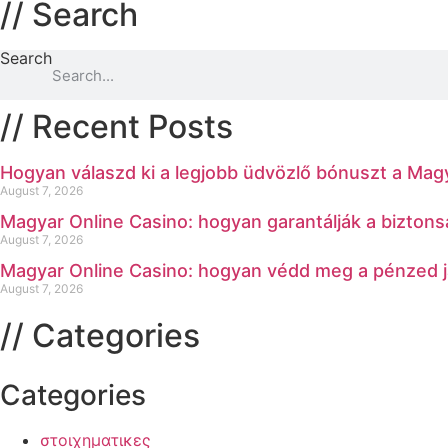
// Search
Search
// Recent Posts
Hogyan válaszd ki a legjobb üdvözlő bónuszt a Mag
August 7, 2026
Magyar Online Casino: hogyan garantálják a bizton
August 7, 2026
Magyar Online Casino: hogyan védd meg a pénzed 
August 7, 2026
// Categories
Categories
στοιχηματικες