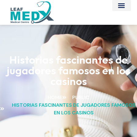
Historias fascinantes de
jugadores famosos en los
casinos
HOME
PUBLIC
HISTORIAS FASCINANTES DE JUGADORES FAMOSOS
EN LOS CASINOS