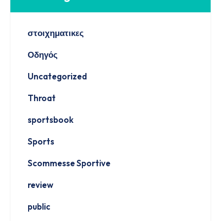
στοιχηματικες
Οδηγός
Uncategorized
Throat
sportsbook
Sports
Scommesse Sportive
review
public