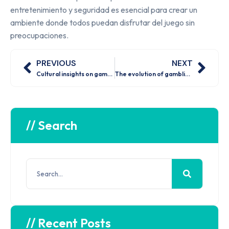
entretenimiento y seguridad es esencial para crear un
ambiente donde todos puedan disfrutar del juego sin
preocupaciones.
PREVIOUS
NEXT
Cultural insights on gambling How different societies shape gaming experiences
The evolution of gambling A journey through centuries of gaming history
// Search
// Recent Posts