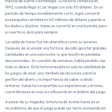
mezcla de suerte y estrategia. Su historia comienza en
1992, cuando llegó a Las Vegas con solo 50 dólares. En un
periodo de tiempo increíblemente corto, logró convertir
esa pequeña cantidad en 40 millones de dólares jugando a
los dados y al póker. Karas se convirtió en una leyenda, pero
su suerte no duró para siempre.
La caída de Karas fue tan dramática como su ascenso.
Después de acumular una fortuna, decidió apostar grandes
cantidades en una sola noche, lo que resultó en pérdidas
descomunales. En cuestión de semanas, había perdido casi
todo su dinero. Esta historia resalta no solo la volatilidad de
los juegos de azar, sino también las lecciones sobre la
gestión del dinero y la importancia de saber cuándo
retirarse. Karas ha compartido sus experiencias y errores,
convirtiéndose en una voz influyente en el ámbito del juego.
A pesar de su tragedia, la historia de Archie Karas es un
recordatorio de que el juego puede ser tanto una bendición