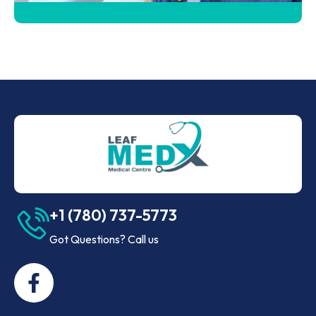
+1 (780) 737-5773
Got Questions? Call us