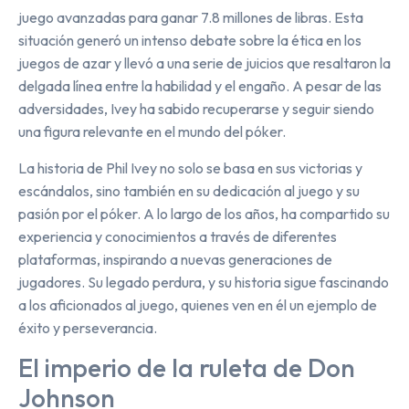
juego avanzadas para ganar 7.8 millones de libras. Esta
situación generó un intenso debate sobre la ética en los
juegos de azar y llevó a una serie de juicios que resaltaron la
delgada línea entre la habilidad y el engaño. A pesar de las
adversidades, Ivey ha sabido recuperarse y seguir siendo
una figura relevante en el mundo del póker.
La historia de Phil Ivey no solo se basa en sus victorias y
escándalos, sino también en su dedicación al juego y su
pasión por el póker. A lo largo de los años, ha compartido su
experiencia y conocimientos a través de diferentes
plataformas, inspirando a nuevas generaciones de
jugadores. Su legado perdura, y su historia sigue fascinando
a los aficionados al juego, quienes ven en él un ejemplo de
éxito y perseverancia.
El imperio de la ruleta de Don
Johnson