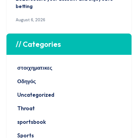
betting
August 6, 2026
// Categories
στοιχηματικες
Οδηγός
Uncategorized
Throat
sportsbook
Sports