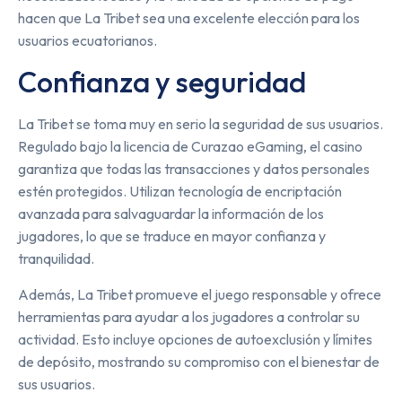
hacen que La Tribet sea una excelente elección para los
usuarios ecuatorianos.
Confianza y seguridad
La Tribet se toma muy en serio la seguridad de sus usuarios.
Regulado bajo la licencia de Curazao eGaming, el casino
garantiza que todas las transacciones y datos personales
estén protegidos. Utilizan tecnología de encriptación
avanzada para salvaguardar la información de los
jugadores, lo que se traduce en mayor confianza y
tranquilidad.
Además, La Tribet promueve el juego responsable y ofrece
herramientas para ayudar a los jugadores a controlar su
actividad. Esto incluye opciones de autoexclusión y límites
de depósito, mostrando su compromiso con el bienestar de
sus usuarios.