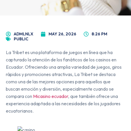
ADMLNLX
MAY 26, 2026
8:26 PM
PUBLIC
La Tribet es una plataforma de juegos en línea que ha
capturado la atención de los fanáticos de los casinos en
Ecuador. Ofreciendo una amplia variedad de juegos, giros
rápidos y promociones atractivas, La Tribet se destaca
como una de las mejores opciones para aquellos que
buscan emoción y diversión, especialmente cuando se
compara con
Micasino ecuador
, que también ofrece una
experiencia adaptada a las necesidades de los jugadores
ecuatorianos.