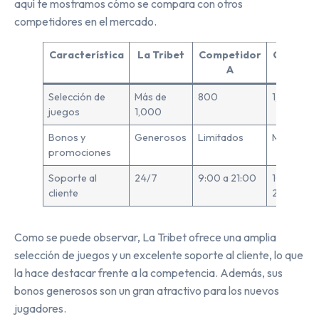
aquí te mostramos cómo se compara con otros
competidores en el mercado.
Característica
La Tribet
Competidor
Competi
A
B
Selección de
Más de
800
1,200
juegos
1,000
Bonos y
Generosos
Limitados
Moderado
promociones
Soporte al
24/7
9:00 a 21:00
10:00 a
cliente
22:00
Como se puede observar, La Tribet ofrece una amplia
selección de juegos y un excelente soporte al cliente, lo que
la hace destacar frente a la competencia. Además, sus
bonos generosos son un gran atractivo para los nuevos
jugadores.