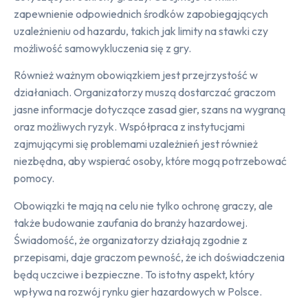
zapewnienie odpowiednich środków zapobiegających
uzależnieniu od hazardu, takich jak limity na stawki czy
możliwość samowykluczenia się z gry.
Również ważnym obowiązkiem jest przejrzystość w
działaniach. Organizatorzy muszą dostarczać graczom
jasne informacje dotyczące zasad gier, szans na wygraną
oraz możliwych ryzyk. Współpraca z instytucjami
zajmującymi się problemami uzależnień jest również
niezbędna, aby wspierać osoby, które mogą potrzebować
pomocy.
Obowiązki te mają na celu nie tylko ochronę graczy, ale
także budowanie zaufania do branży hazardowej.
Świadomość, że organizatorzy działają zgodnie z
przepisami, daje graczom pewność, że ich doświadczenia
będą uczciwe i bezpieczne. To istotny aspekt, który
wpływa na rozwój rynku gier hazardowych w Polsce.