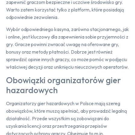
zapewnić graczom bezpieczne i uczciwe środowisko gry.
Warto zatem korzystać tylko z platform, które posiadają
odpowiednie zezwolenia.
Wybór odpowiedniego kasyna, zarówno stacjonarnego, jak
i online, jest kluczowy dla zapewnienia sobie przyjemności z
gry. Gracze powinni zwracać uwagę na oferowane gry,
bonusy oraz metody płatności. Dobrze jest również
sprawdzić opinie innych graczy, co może pomóc w podjęciu
właściwej decyzji oraz uniknięciu nieuczciwych operatorów.
Obowiązki organizatorów gier
hazardowych
Organizatorzy gier hazardowych w Polsce mają szereg
obowiązków, które muszą spełniać, aby prowadzić legalną
działalność. Przede wszystkim są zobowiązani do
uzyskania licencji oraz przestrzegania przepisów
dotyczących ochrony graczy. Obejmuje to m.in.