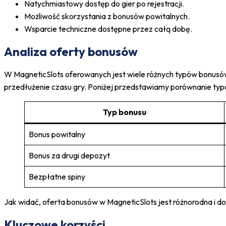
Natychmiastowy dostęp do gier po rejestracji.
Możliwość skorzystania z bonusów powitalnych.
Wsparcie techniczne dostępne przez całą dobę.
Analiza oferty bonusów
W MagneticSlots oferowanych jest wiele różnych typów bonusów
przedłużenie czasu gry. Poniżej przedstawiamy porównanie ty
Typ bonusu
Bonus powitalny
Bonus za drugi depozyt
Bezpłatne spiny
Jak widać, oferta bonusów w MagneticSlots jest różnorodna i do
Kluczowe korzyści