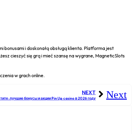
ymi bonusami i doskonałą obsługą klienta. Platforma jest
żesz cieszyć się grą i mieć szansę na wygrane, MagneticSlots
czenia w grach online.
Next
NEXT
тите: лучшие бонусы и акции Pin Up casino в 2026 году