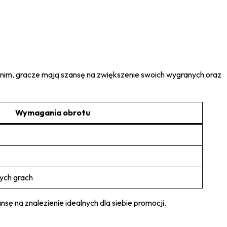
 nim, gracze mają szansę na zwiększenie swoich wygranych oraz
Wymagania obrotu
ych grach
ę na znalezienie idealnych dla siebie promocji.