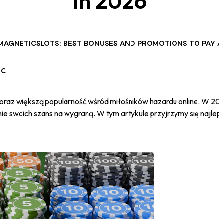
in 2026
MAGNETICSLOTS: BEST BONUSES AND PROMOTIONS TO PAY 
IC
coraz większą popularność wśród miłośników hazardu online. W 20
e swoich szans na wygraną. W tym artykule przyjrzymy się najle