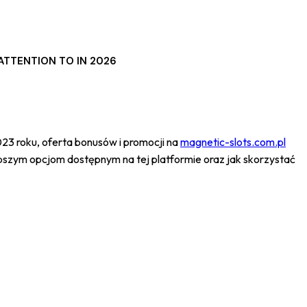
ATTENTION TO IN 2026
23 roku, oferta bonusów i promocji na
magnetic-slots.com.pl
pszym opcjom dostępnym na tej platformie oraz jak skorzystać