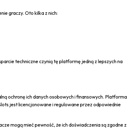
e graczy. Oto kilka z nich:
sparcie techniczne czynią tę platformę jedną z lepszych na
lną ochronę ich danych osobowych i finansowych. Platforma
lots jest licencjonowane i regulowane przez odpowiednie
racze mogą mieć pewność, że ich doświadczenia są zgodne z