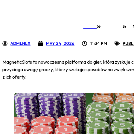
HOME
PUBLIC
ADMLNLX
MAY 24, 2026
11:34 PM
PUBL
MagneticSlots to nowoczesna platforma do gier, która zyskuje 
przyciąga uwagę graczy, którzy szukają sposobów na zwiększeni
z ich oferty.