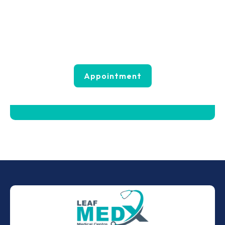
+(000) 123456789
mail@doctone.com
Appointment