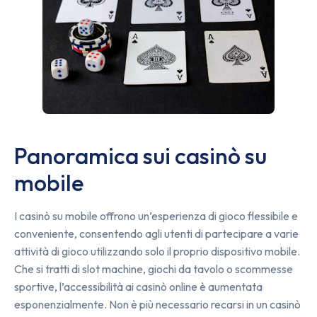
Panoramica sui casinò su
mobile
I casinò su mobile offrono un’esperienza di gioco flessibile e
conveniente, consentendo agli utenti di partecipare a varie
attività di gioco utilizzando solo il proprio dispositivo mobile.
Che si tratti di slot machine, giochi da tavolo o scommesse
sportive, l’accessibilità ai casinò online è aumentata
esponenzialmente. Non è più necessario recarsi in un casinò