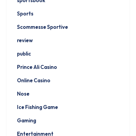
sportsbook
Sports
Scommesse Sportive
review
public
Prince Ali Casino
Online Casino
Nose
Ice Fishing Game
Gaming
Entertainment