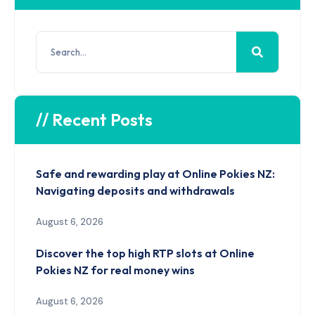
// Recent Posts
Safe and rewarding play at Online Pokies NZ:
Navigating deposits and withdrawals
August 6, 2026
Discover the top high RTP slots at Online
Pokies NZ for real money wins
August 6, 2026