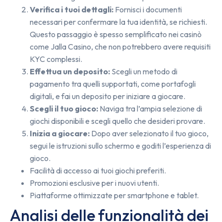
Verifica i tuoi dettagli:
Fornisci i documenti
necessari per confermare la tua identità, se richiesti.
Questo passaggio è spesso semplificato nei casinò
come Jalla Casino, che non potrebbero avere requisiti
KYC complessi.
Effettua un deposito:
Scegli un metodo di
pagamento tra quelli supportati, come portafogli
digitali, e fai un deposito per iniziare a giocare.
Scegli il tuo gioco:
Naviga tra l’ampia selezione di
giochi disponibili e scegli quello che desideri provare.
Inizia a giocare:
Dopo aver selezionato il tuo gioco,
segui le istruzioni sullo schermo e goditi l’esperienza di
gioco.
Facilità di accesso ai tuoi giochi preferiti.
Promozioni esclusive per i nuovi utenti.
Piattaforme ottimizzate per smartphone e tablet.
Analisi delle funzionalità dei