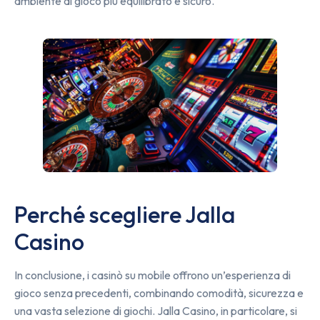
ambiente di gioco più equilibrato e sicuro.
Perché scegliere Jalla
Casino
In conclusione, i casinò su mobile offrono un’esperienza di
gioco senza precedenti, combinando comodità, sicurezza e
una vasta selezione di giochi. Jalla Casino, in particolare, si