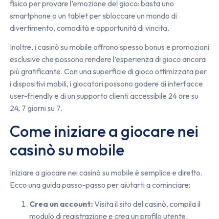
fisico per provare l’emozione del gioco: basta uno
smartphone o un tablet per sbloccare un mondo di
divertimento, comodità e opportunità di vincita.
Inoltre, i casinò su mobile offrono spesso bonus e promozioni
esclusive che possono rendere l’esperienza di gioco ancora
più gratificante. Con una superficie di gioco ottimizzata per
i dispositivi mobili, i giocatori possono godere di interfacce
user-friendly e di un supporto clienti accessibile 24 ore su
24, 7 giorni su 7.
Come iniziare a giocare nei
casinò su mobile
Iniziare a giocare nei casinò su mobile è semplice e diretto.
Ecco una guida passo-passo per aiutarti a cominciare:
Crea un account:
Visita il sito del casinò, compila il
modulo di registrazione e crea un profilo utente.