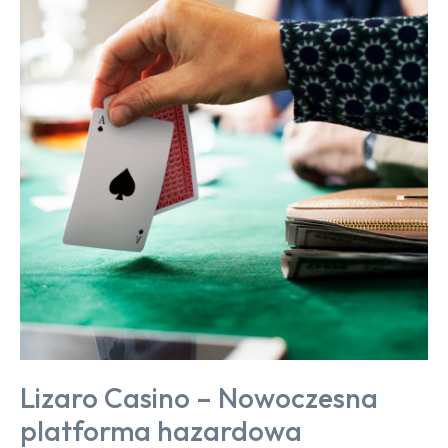
Lizaro Casino – Nowoczesna
platforma hazardowa