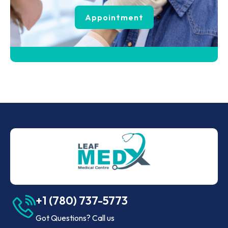
Appointment
+1 (780) 737-5773
Got Questions? Call us