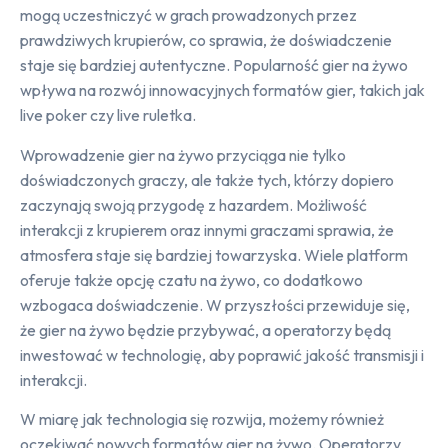
mogą uczestniczyć w grach prowadzonych przez
prawdziwych krupierów, co sprawia, że doświadczenie
staje się bardziej autentyczne. Popularność gier na żywo
wpływa na rozwój innowacyjnych formatów gier, takich jak
live poker czy live ruletka.
Wprowadzenie gier na żywo przyciąga nie tylko
doświadczonych graczy, ale także tych, którzy dopiero
zaczynają swoją przygodę z hazardem. Możliwość
interakcji z krupierem oraz innymi graczami sprawia, że
atmosfera staje się bardziej towarzyska. Wiele platform
oferuje także opcję czatu na żywo, co dodatkowo
wzbogaca doświadczenie. W przyszłości przewiduje się,
że gier na żywo będzie przybywać, a operatorzy będą
inwestować w technologię, aby poprawić jakość transmisji i
interakcji.
W miarę jak technologia się rozwija, możemy również
oczekiwać nowych formatów gier na żywo. Operatorzy