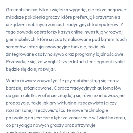
Gra mobilna nie tylko zwiększa wygodę, ale także angażuje
młodsze pokolenia graczy, które preferują korzystanie z
urządzeń mobilnych zamiast tradycyjnych komputerów. Z
tego powodu operatorzy kasyn online inwestują w rozwój
gier mobilnych, które są zoptymalizowane pod kątem touch
screenów i oferują innowacyjne funkcje, takie jak
zintegrowane czaty na żywo oraz programy lojalnościowe.
Przewiduje się, że w najbliższych latach ten segment rynku
będzie się dalej rozwijał.
Warto również zauważyć, że gry mobilne stają się coraz
bardziej zróżnicowane. Oprócz tradycyjnych automatów
do gier i ruletki, w ofercie znajdują się również innowacyjne
propozycje, takie jak gry wirtualnej rzeczywistości czy
rozszerzonej rzeczywistości. Te nowe technologie
pozwalają na jeszcze głębsze zanurzenie w świat hazardu,
co przyciąga nowych graczy oraz utrzymuje
zainteresowanie stałych użytkowników.