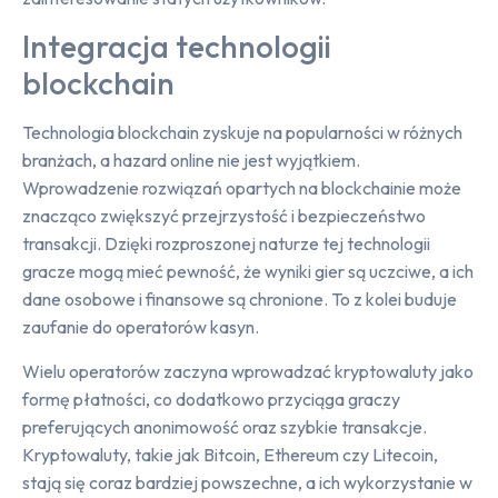
Integracja technologii
blockchain
Technologia blockchain zyskuje na popularności w różnych
branżach, a hazard online nie jest wyjątkiem.
Wprowadzenie rozwiązań opartych na blockchainie może
znacząco zwiększyć przejrzystość i bezpieczeństwo
transakcji. Dzięki rozproszonej naturze tej technologii
gracze mogą mieć pewność, że wyniki gier są uczciwe, a ich
dane osobowe i finansowe są chronione. To z kolei buduje
zaufanie do operatorów kasyn.
Wielu operatorów zaczyna wprowadzać kryptowaluty jako
formę płatności, co dodatkowo przyciąga graczy
preferujących anonimowość oraz szybkie transakcje.
Kryptowaluty, takie jak Bitcoin, Ethereum czy Litecoin,
stają się coraz bardziej powszechne, a ich wykorzystanie w