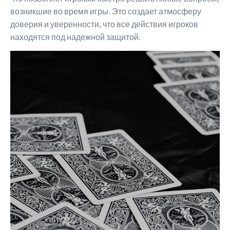
возникшие во время игры. Это создает атмосферу
доверия и уверенности, что все действия игроков
находятся под надежной защитой.