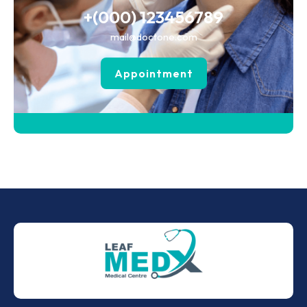
+(000) 123456789
mail@doctone.com
Appointment