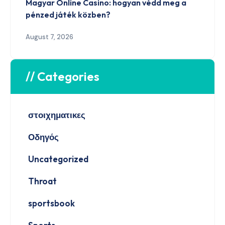
Magyar Online Casino: hogyan védd meg a
pénzed játék közben?
August 7, 2026
// Categories
στοιχηματικες
Οδηγός
Uncategorized
Throat
sportsbook