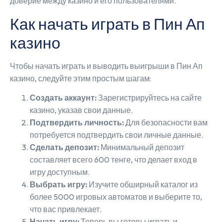
доверие между казино и его пользователями.
Как начать играть в Пин Ап
казино
Чтобы начать играть и выводить выигрыши в Пин Ап
казино, следуйте этим простым шагам:
Создать аккаунт:
Зарегистрируйтесь на сайте
казино, указав свои данные.
Подтвердить личность:
Для безопасности вам
потребуется подтвердить свои личные данные.
Сделать депозит:
Минимальный депозит
составляет всего 600 тенге, что делает вход в
игру доступным.
Выбрать игру:
Изучите обширный каталог из
более 5000 игровых автоматов и выберите то,
что вас привлекает.
Начать игру:
Теперь вы готовы играть и