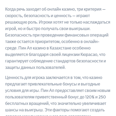
Когда речь заходит об онлайн казино, три критерия —
скорость, безопасность и ценность — играют
решающую роль. Игроки хотят не только наслаждаться
игрой, но и быстро получать свои выигрыши.
Безопасность при проведении финансовых операций
также остается приоритетом, особенно в онлайн-
среде. Пин Ап казино в Казахстане особенно
выделяется благодаря своей лицензии Кюрасао, что
гарантирует соблюдение стандартов безопасности и
защиты данных пользователей.
Ценность для игрока заключается в том, что казино
предлагает привлекательные бонусы и выгодные
условия для игры. Пин Ап предоставляет своим новым
пользователям приветственный бонус до 120% и 250
бесплатных вращений, что значительно увеличивает
шансы на выигрыш. Эти факторы помогают создать