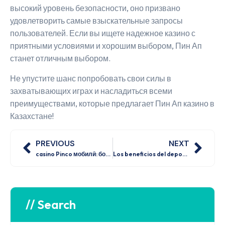
высокий уровень безопасности, оно призвано
удовлетворить самые взыскательные запросы
пользователей. Если вы ищете надежное казино с
приятными условиями и хорошим выбором, Пин Ап
станет отличным выбором.
Не упустите шанс попробовать свои силы в
захватывающих играх и насладиться всеми
преимуществами, которые предлагает Пин Ап казино в
Казахстане!
PREVIOUS
NEXT
casino Pinco мобилӣ: бозӣ дар ҳаракат бо бонусҳои аълои кошиш
Los beneficios del deporte para la salud mental
// Search