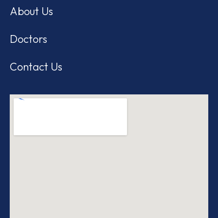
About Us
Doctors
Contact Us