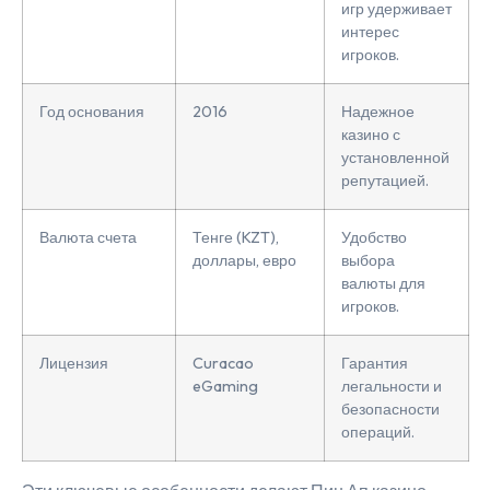
игр удерживает
интерес
игроков.
Год основания
2016
Надежное
казино с
установленной
репутацией.
Валюта счета
Тенге (KZT),
Удобство
доллары, евро
выбора
валюты для
игроков.
Лицензия
Curacao
Гарантия
eGaming
легальности и
безопасности
операций.