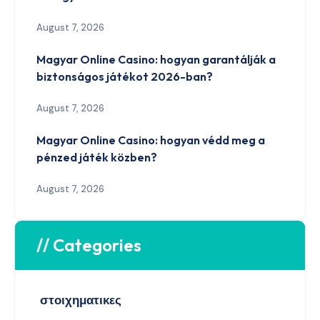
August 7, 2026
Magyar Online Casino: hogyan garantálják a
biztonságos játékot 2026-ban?
August 7, 2026
Magyar Online Casino: hogyan védd meg a
pénzed játék közben?
August 7, 2026
// Categories
στοιχηματικες