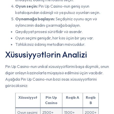
Oyun seçin:
Pin Up Casino-nun geniş oyun
kataloqundan ödənişli və ya pulsuz oyunları seçin.
Oynamağa başlayın:
Seçdiyiniz oyunu açın və
əyləncənin dadını çıxarmağa başlayın.
Qeydiyyat prosesi sürətlidir və asandır.
Oyun seçimi genişdir, hər kəs üçün bir şey var.
Təhlükəsiz ödəniş metodları mövcuddur.
Xüsusiyyətlərin Analizi
Pin Up Casino-nun unikal xüsusiyyətlərini başa düşmək, onun
digər onlayn kazinolarla müqayisə edilməsi üçün vacibdir.
Aşağıda Pin Up Casino-nun bəzi əsas xüsusiyyətlərini
görəcəksiniz:
Xüsusiyyət
Pin Up
Rəqib A
Rəqib
Casino
B
Oyun seçimi
2500+
1500+
2000+