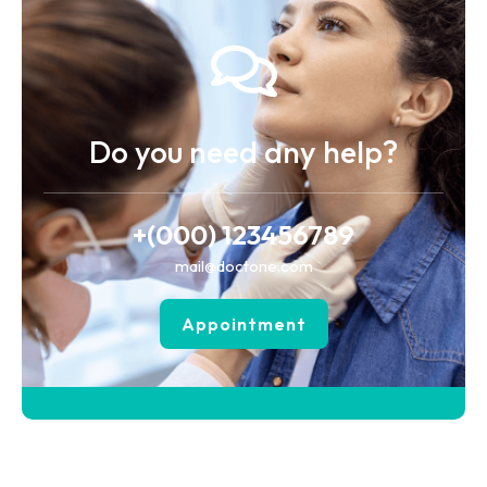
Do you need any help?
+(000) 123456789
mail@doctone.com
Appointment