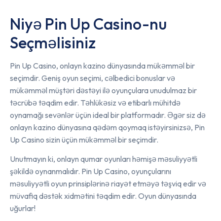
Niyə Pin Up Casino-nu
Seçməlisiniz
Pin Up Casino, onlayn kazino dünyasında mükəmməl bir
seçimdir. Geniş oyun seçimi, cəlbedici bonuslar və
mükəmməl müştəri dəstəyi ilə oyunçulara unudulmaz bir
təcrübə təqdim edir. Təhlükəsiz və etibarlı mühitdə
oynamağı sevənlər üçün ideal bir platformadır. Əgər siz də
onlayn kazino dünyasına qədəm qoymaq istəyirsinizsə, Pin
Up Casino sizin üçün mükəmməl bir seçimdir.
Unutmayın ki, onlayn qumar oyunları həmişə məsuliyyətli
şəkildə oynanmalıdır. Pin Up Casino, oyunçularını
məsuliyyətli oyun prinsiplərinə riayət etməyə təşviq edir və
müvafiq dəstək xidmətini təqdim edir. Oyun dünyasında
uğurlar!