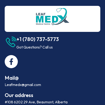
+1 (780) 737-5773
Got Questions? Call us
Mail@
Leafmedx@gmail.com
Our address
#108 6202 29 Ave, Beaumont, Alberta