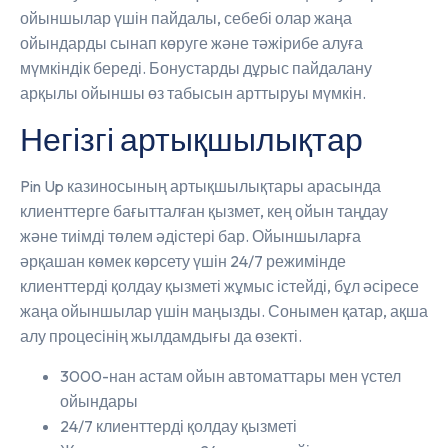
ойыншылар үшін пайдалы, себебі олар жаңа
ойындарды сынап көруге және тәжірибе алуға
мүмкіндік береді. Бонустарды дұрыс пайдалану
арқылы ойыншы өз табысын арттыруы мүмкін.
Негізгі артықшылықтар
Pin Up казиносының артықшылықтары арасында
клиенттерге бағытталған қызмет, кең ойын таңдау
және тиімді төлем әдістері бар. Ойыншыларға
әрқашан көмек көрсету үшін 24/7 режимінде
клиенттерді қолдау қызметі жұмыс істейді, бұл әсіресе
жаңа ойыншылар үшін маңызды. Сонымен қатар, ақша
алу процесінің жылдамдығы да өзекті.
3000-нан астам ойын автоматтары мен үстел
ойындары
24/7 клиенттерді қолдау қызметі