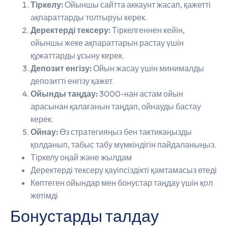
Тіркелу:
Ойыншы сайтта аккаунт жасап, қажетті
ақпараттарды толтыруы керек.
Деректерді тексеру:
Тіркелгеннен кейін,
ойыншы жеке ақпараттарын растау үшін
құжаттарды ұсыну керек.
Депозит енгізу:
Ойын жасау үшін минималды
депозитті енгізу қажет.
Ойынды таңдау:
3000-нан астам ойын
арасынан қалағанын таңдап, ойнауды бастау
керек.
Ойнау:
Өз стратегияңыз бен тактикаңызды
қолданып, табыс табу мүмкіндігін пайдаланыңыз.
Тіркелу оңай және жылдам
Деректерді тексеру қауіпсіздікті қамтамасыз етеді
Көптеген ойындар мен бонустар таңдау үшін қол
жетімді
Бонустарды талдау