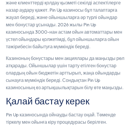
және клиенттерді қолдау қызметі секілді аспектілерге
назар аудару қажет. Pin Up казиносы бұл талаптарға
жауап береді, және ойыншыларға әр түрлі ойындар
мен бонустар ұсынады. 2026 жылы Pin Up
казиносында 3000-нан астам ойын автоматтары мен
үстел ойындары қолжетімді, бұл ойыншыларға ойын
тәжірибесін байытуға мүмкіндік береді.
Казиноның бонустары мен акциялары да маңызды рөл
атқарады. Ойыншылар үшін тарту етілген бонустар
олардың ойын бюджетін арттырып, жаңа ойындарды
сынауға мүмкіндік береді. Сондықтан Pin Up
казиносының өз артықшылықтарын білу өте маңызды.
Қалай бастау керек
Pin Up казиносында ойнауды бастау оңай. Төменде
тіркелу мен ойынға кіру процедурасы берілген.