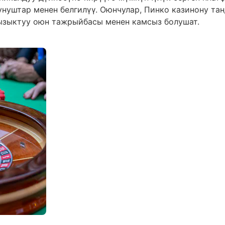
нуштар менен белгилүү. Оюнчулар, Пинко казинону тан
зыктуу оюн тажрыйбасы менен камсыз болушат.