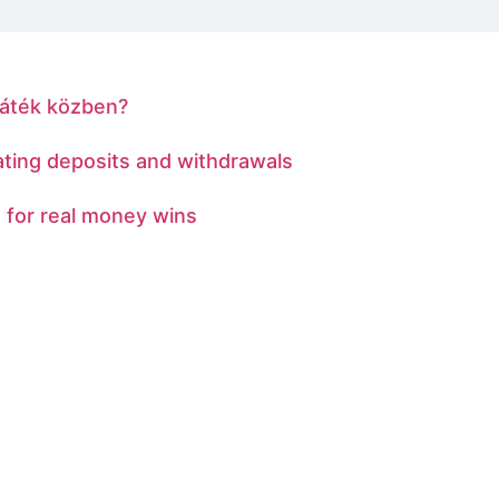
játék közben?
ating deposits and withdrawals
Z for real money wins