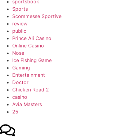
sportsbook
Sports
Scommesse Sportive
review
public
Prince Ali Casino
Online Casino
Nose
Ice Fishing Game
Gaming
Entertainment
Doctor
Chicken Road 2
casino
Avia Masters
25