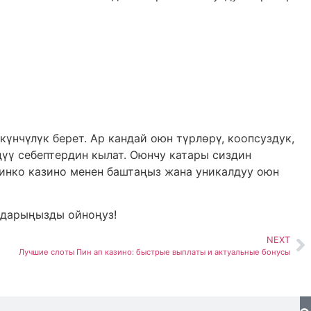
үнчүлүк берет. Ар кандай оюн түрлөрү, коопсуздук,
үү себептердин кылат. Оюнчу катары сиздин
инко казино менен баштаңыз жана уникалдуу оюн
ндарыңызды ойноңуз!
NEXT
Лучшие слоты Пин ап казино: быстрые выплаты и актуальные бонусы