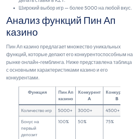
делать ставки в KZT.
Широкий выбор игр — более 5000 на любой вкус.
Анализ функций Пин Ап
казино
Пин Ап казино предлагает множество уникальных
функций, которые делают его конкурентоспособным на
рынке онлайн-гемблинга. Ниже представлена таблица
с основными характеристиками казино и его
конкурентами.
Функция
Пин Ап
Конкурент
Конкурент
казино
A
B
Количество игр
5000+
3000+
4500+
Бонус на
100%
50%
75%
первый
депозит