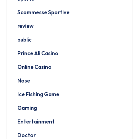
Scommesse Sportive
review
public
Prince Ali Casino
Online Casino
Nose
Ice Fishing Game
Gaming
Entertainment
Doctor