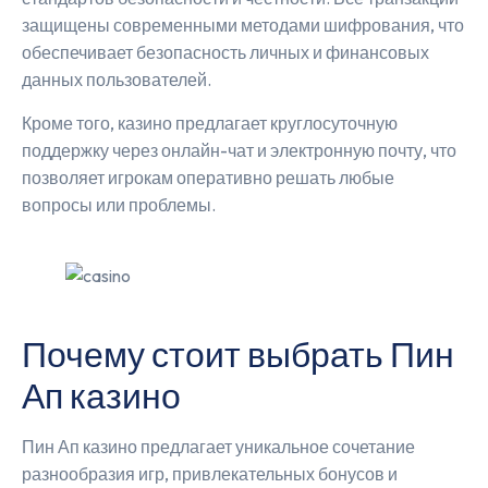
защищены современными методами шифрования, что
обеспечивает безопасность личных и финансовых
данных пользователей.
Кроме того, казино предлагает круглосуточную
поддержку через онлайн-чат и электронную почту, что
позволяет игрокам оперативно решать любые
вопросы или проблемы.
Почему стоит выбрать Пин
Ап казино
Пин Ап казино предлагает уникальное сочетание
разнообразия игр, привлекательных бонусов и