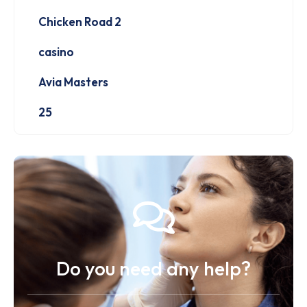
Chicken Road 2
casino
Avia Masters
25
Do you need any help?