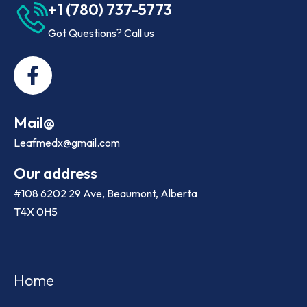
+1 (780) 737-5773
Got Questions? Call us
Mail@
Leafmedx@gmail.com
Our address
#108 6202 29 Ave, Beaumont, Alberta
T4X 0H5
Home