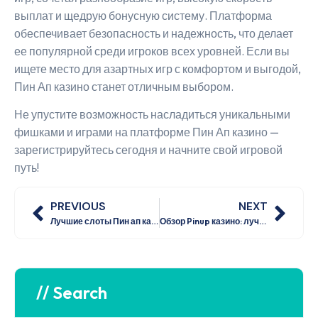
выплат и щедрую бонусную систему. Платформа
обеспечивает безопасность и надежность, что делает
ее популярной среди игроков всех уровней. Если вы
ищете место для азартных игр с комфортом и выгодой,
Пин Ап казино станет отличным выбором.
Не упустите возможность насладиться уникальными
фишками и играми на платформе Пин Ап казино —
зарегистрируйтесь сегодня и начните свой игровой
путь!
PREVIOUS
NEXT
Лучшие слоты Пин ап казино: быстрые выплаты и актуальные бонусы
Обзор Pinup казино: лучшие слоты и быстрые выплаты в 2026 году
// Search