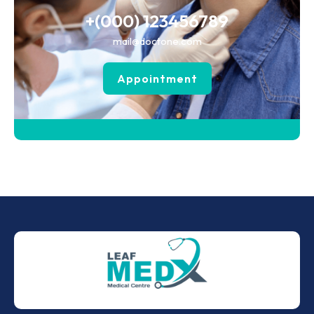
+(000) 123456789
mail@doctone.com
Appointment