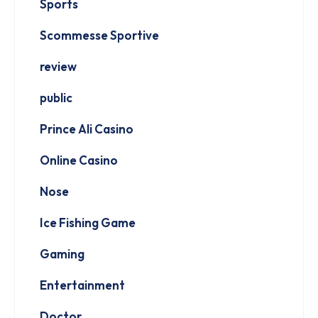
Sports
Scommesse Sportive
review
public
Prince Ali Casino
Online Casino
Nose
Ice Fishing Game
Gaming
Entertainment
Doctor