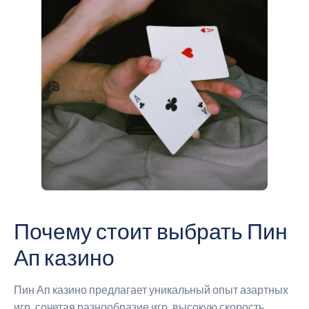
Почему стоит выбрать Пин
Ап казино
Пин Ап казино предлагает уникальный опыт азартных
игр, сочетая разнообразие игр, высокую скорость