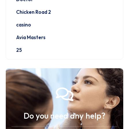
Chicken Road 2
casino
Avia Masters
25
Do you need any help?