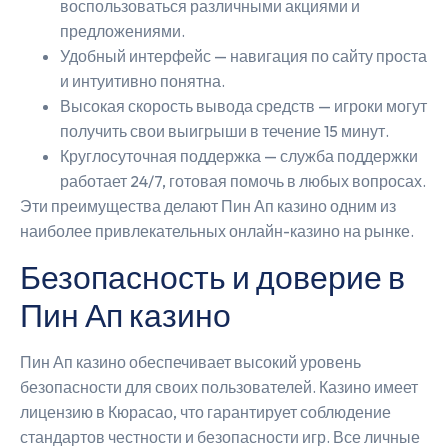
воспользоваться различными акциями и
предложениями.
Удобный интерфейс — навигация по сайту проста
и интуитивно понятна.
Высокая скорость вывода средств — игроки могут
получить свои выигрыши в течение 15 минут.
Круглосуточная поддержка — служба поддержки
работает 24/7, готовая помочь в любых вопросах.
Эти преимущества делают Пин Ап казино одним из
наиболее привлекательных онлайн-казино на рынке.
Безопасность и доверие в
Пин Ап казино
Пин Ап казино обеспечивает высокий уровень
безопасности для своих пользователей. Казино имеет
лицензию в Кюрасао, что гарантирует соблюдение
стандартов честности и безопасности игр. Все личные