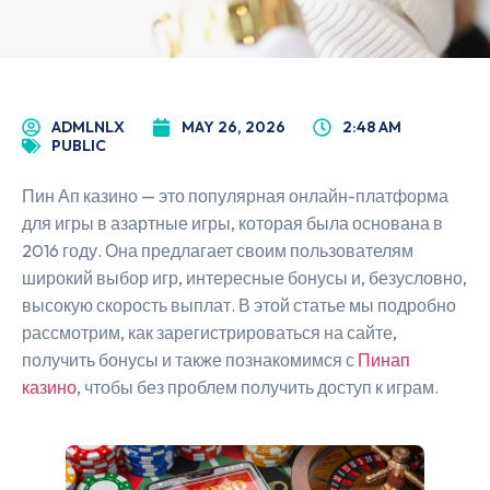
ADMLNLX
MAY 26, 2026
2:48 AM
PUBLIC
Пин Ап казино — это популярная онлайн-платформа
для игры в азартные игры, которая была основана в
2016 году. Она предлагает своим пользователям
широкий выбор игр, интересные бонусы и, безусловно,
высокую скорость выплат. В этой статье мы подробно
рассмотрим, как зарегистрироваться на сайте,
получить бонусы и также познакомимся с
Пинап
казино
, чтобы без проблем получить доступ к играм.