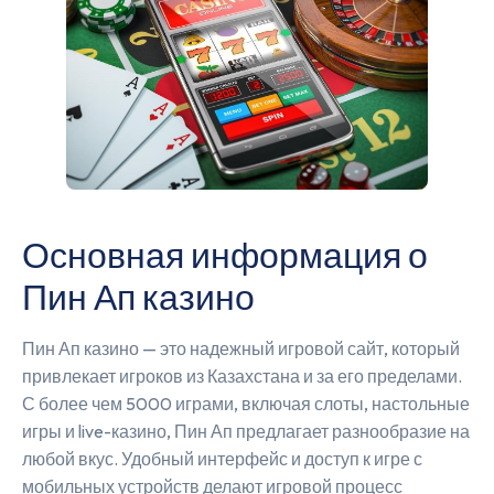
Основная информация о
Пин Ап казино
Пин Ап казино — это надежный игровой сайт, который
привлекает игроков из Казахстана и за его пределами.
С более чем 5000 играми, включая слоты, настольные
игры и live-казино, Пин Ап предлагает разнообразие на
любой вкус. Удобный интерфейс и доступ к игре с
мобильных устройств делают игровой процесс