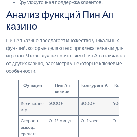
Круглосуточная поддержка клиентов.
Анализ функций Пин Ап
казино
Пин Ап казино предлагает множество уникальных
функций, которые делают его привлекательным для
игроков. Чтобы лучше понять, чем Пин Ап отличается
от других казино, рассмотрим некоторые ключевые
особенности.
Функция
Пин Ап
Конкурент A
Конкурент
казино
Количество
5000+
3000+
4000+
игр
Скорость
От 15 минут
От 1 часа
От 30 мину
вывода
средств