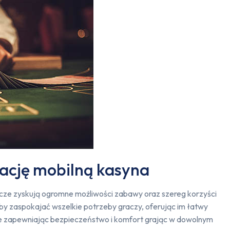
ację mobilną kasyna
racze zyskują ogromne możliwości zabawy oraz szereg korzyści
aby zaspokajać wszelkie potrzeby graczy, oferując im łatwy
kże zapewniając bezpieczeństwo i komfort grając w dowolnym