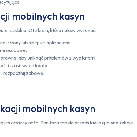
scytujące.
acji mobilnych kasyn
te i szybkie. Oto kroki, które należy wykonać:
nej strony lub sklepu z aplikacjami.
ane osobowe.
poprawne, aby uniknąć problemów z wypłatami.
ci i zasil swoje konto.
, i rozpocznij zabawę.
likacji mobilnych kasyn
ają ich atrakcyjność. Poniższa tabela przedstawia główne sekcje