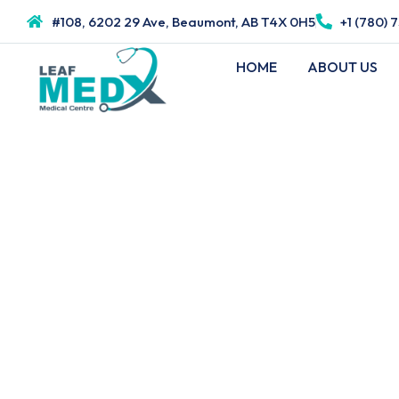
#108, 6202 29 Ave, Beaumont, AB T4X 0H5
+1 (780) 
HOME
ABOUT US
Przegląd aplikacji
HOME
PUBLIC