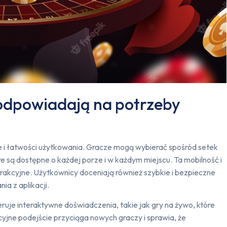
 odpowiadają na potrzeby
e i łatwości użytkowania. Gracze mogą wybierać spośród setek
e są dostępne o każdej porze i w każdym miejscu. Ta mobilność i
trakcyjne. Użytkownicy doceniają również szybkie i bezpieczne
a z aplikacji.
ruje interaktywne doświadczenia, takie jak gry na żywo, które
yjne podejście przyciąga nowych graczy i sprawia, że