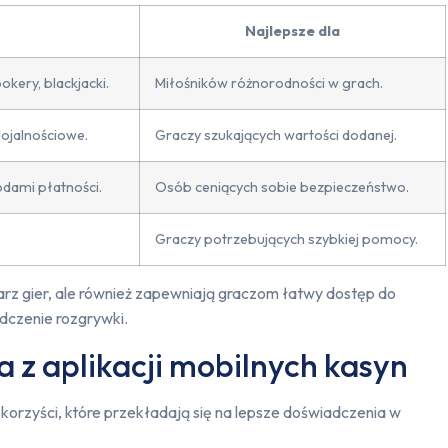
Najlepsze dla
kery, blackjacki.
Miłośników różnorodności w grach.
lojalnościowe.
Graczy szukających wartości dodanej.
odami płatności.
Osób ceniących sobie bezpieczeństwo.
Graczy potrzebujących szybkiej pomocy.
arz gier, ale również zapewniają graczom łatwy dostęp do
dczenie rozgrywki.
a z aplikacji mobilnych kasyn
 korzyści, które przekładają się na lepsze doświadczenia w