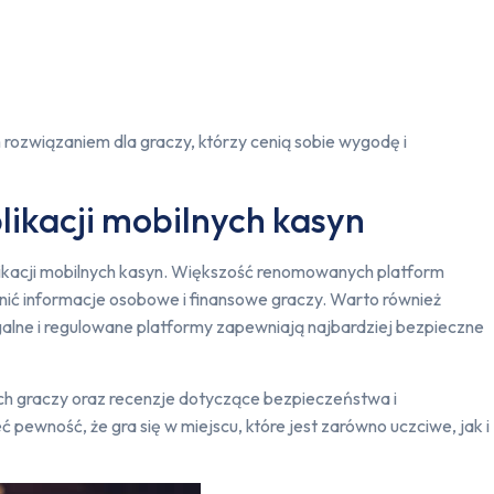
m rozwiązaniem dla graczy, którzy cenią sobie wygodę i
likacji mobilnych kasyn
ikacji mobilnych kasyn. Większość renomowanych platform
nić informacje osobowe i finansowe graczy. Warto również
egalne i regulowane platformy zapewniają najbardziej bezpieczne
ch graczy oraz recenzje dotyczące bezpieczeństwa i
 pewność, że gra się w miejscu, które jest zarówno uczciwe, jak i