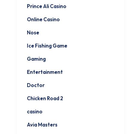
Prince Ali Casino
Online Casino
Nose
Ice Fishing Game
Gaming
Entertainment
Doctor
Chicken Road 2
casino
Avia Masters