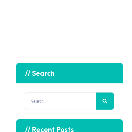
// Search
// Recent Posts