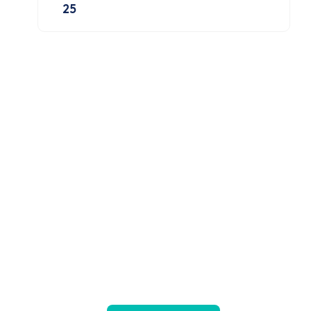
25
Do you need any
help?
+(000) 123456789
mail@doctone.com