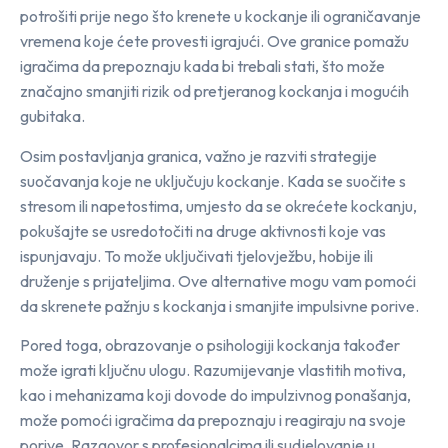
potrošiti prije nego što krenete u kockanje ili ograničavanje
vremena koje ćete provesti igrajući. Ove granice pomažu
igračima da prepoznaju kada bi trebali stati, što može
značajno smanjiti rizik od pretjeranog kockanja i mogućih
gubitaka.
Osim postavljanja granica, važno je razviti strategije
suočavanja koje ne uključuju kockanje. Kada se suočite s
stresom ili napetostima, umjesto da se okrećete kockanju,
pokušajte se usredotočiti na druge aktivnosti koje vas
ispunjavaju. To može uključivati tjelovježbu, hobije ili
druženje s prijateljima. Ove alternative mogu vam pomoći
da skrenete pažnju s kockanja i smanjite impulsivne porive.
Pored toga, obrazovanje o psihologiji kockanja također
može igrati ključnu ulogu. Razumijevanje vlastitih motiva,
kao i mehanizama koji dovode do impulzivnog ponašanja,
može pomoći igračima da prepoznaju i reagiraju na svoje
porive. Razgovor s profesionalcima ili sudjelovanje u