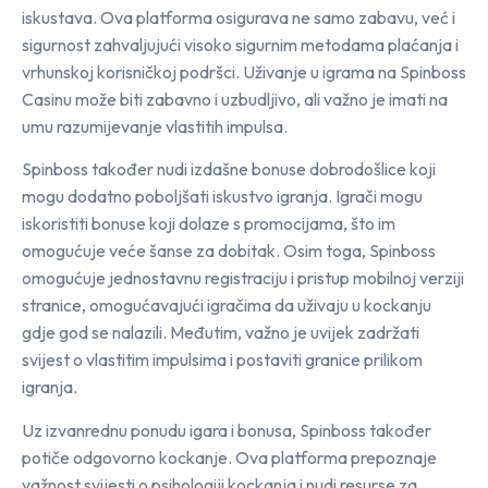
iskustava. Ova platforma osigurava ne samo zabavu, već i
sigurnost zahvaljujući visoko sigurnim metodama plaćanja i
vrhunskoj korisničkoj podršci. Uživanje u igrama na Spinboss
Casinu može biti zabavno i uzbudljivo, ali važno je imati na
umu razumijevanje vlastitih impulsa.
Spinboss također nudi izdašne bonuse dobrodošlice koji
mogu dodatno poboljšati iskustvo igranja. Igrači mogu
iskoristiti bonuse koji dolaze s promocijama, što im
omogućuje veće šanse za dobitak. Osim toga, Spinboss
omogućuje jednostavnu registraciju i pristup mobilnoj verziji
stranice, omogućavajući igračima da uživaju u kockanju
gdje god se nalazili. Međutim, važno je uvijek zadržati
svijest o vlastitim impulsima i postaviti granice prilikom
igranja.
Uz izvanrednu ponudu igara i bonusa, Spinboss također
potiče odgovorno kockanje. Ova platforma prepoznaje
važnost svijesti o psihologiji kockanja i nudi resurse za