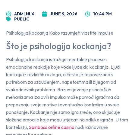
ADMLNLX
JUNE 9, 2026
10:44 PM
PUBLIC
Psihologija kockanja Kako razumjeti vlastite impulse
Što je psihologija kockanja?
Psihologija kockanja istražuje mentalne procese i
emocionalne reakcije koje vode ljude do kockanja. Ljudi
kockaju iz različitih razloga, a često je to povezano s
potrebom za uzbuđenjem, napetostima ili bijegom od
svakodnevnih problema. Razumijevanje psiholoških
mehanizama iza ovih impulsa može pomoći igračima da
prepoznaju svoje motive i eventualno kontroliraju svoje
ponašanje. Kockanje nije samo igra sreće; ono uključuje
složene emocije koje mogu utjecati na odluke igrača. U tom
kontekstu,
Spinboss online casino
nudi raznovrsne
mogućnosti za zabavu.