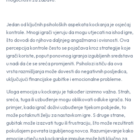
Jedan od ključnih psiholoških aspekata kockanja je osjećaj
kontrole. Mnogi igrači vjeruju da mogu utjecati na ishod igre,
što dovodi do njihova daljnjeg angažmana i ovisnosti. Ova
percepcija kontrole često se pojačava kroz strategije koje
igrači koriste, poput ponovnog igranja izgubljenih sredstava
u nadi da će se sreća promijeniti. Psiholozi ističu da ova
vrsta razmišljanja može dovesti do negativnih posljedica,
uključujući financijske gubitke i emocionalne probleme.
Uloga emocija u kockanju je također iznimno važna. Strah,
sreća, tuga ili uzbuđenje mogu oblikovati odluke igrača. Na
primjer, kada igrač doživi uzbuđenje tijekom pobjede, to
može potaknuti želju za nastavkom igre. S druge strane,
gubitak može izazvati tugu ili frustraciju, što može rezultirati
pokušajem povrata izgubljenog novca. Razumijevanje kako
emocije utječu na kockarske impulse može biti ključno za