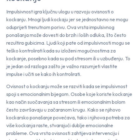
Impulsivnost igra ključnu ulogu u razvoju ovisnosti o
kockanju. Mnogi ljudi kockaju jer se jednostavno ne mogu
oduprijeti trenutnom porivu. Ova vrsta impulsivnog
ponašanja može dovesti do brzih i loših odluka, što često
rezultira gubicima. Ljudi koji pate od impulsivnosti mogu se
teško kontrolirati kada su izloženi mogućnostima za
kockanje, posebno kada su pod stresom ili u uzbuđenju. To
je jedan od razloga zašto je važno razumjeti vlastite
impulse i učiti se kako ih kontrolirati.
Ovisnost o kockanju može se razviti kada se impulsivnost
spoji s emocionalnim bijegom. Osobe koje koriste kockanje
kao način suočavanja sa stresom ili emocionalnim bolom
često završavaju u začaranom krugu. Kako se njihovo
kockarsko ponašanje povećava, tako i njihova potreba za
više kockanja raste, stvarajući dublje emocionalne
probleme. Ova vrsta ovisnosti zahtijeva intervenciju i