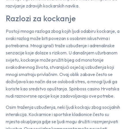
razvijanje zdravijih kockarskih navika.
Razlozi za kockanje
Postoji mnogo razloga zbog kojih ljudi odabiru kockanje, a
svaki razlog može biti povezan s osobnim iskustvima i
potrebama. Mnogi igrači traže uzbuđenje i adrenalinske
senzacije koje dolaze s rizikom. U današnjem užurbanom
svijetu, kockanje može pružiti bijeg od monotonije
svakodnevnog života, stvarajući osjećaj uzbuđenja koji
mnogi smatraju privlačnim. Ovaj oblik zabave često se
doživljava kao način da se oslobodi stres, a mnogi ljudi ga
koriste kao sredstvo opuštanja. Spinboss casino Hrvatska
nudi raznovrsne opcije koje zadovoljavaju ove potrebe.
Osim traženja uzbuđenja, neki ljudi kockaju zbog socijalnih
interakcija. Kockarnice i sportske kladionice često su
mjesta okupljanja gdje se ljudi mogu družiti i razmjenjivati
iskustva. Ova socijalna komponenta može povećati