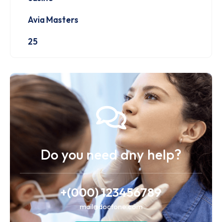
Avia Masters
25
Do you need any help?
+(000) 123456789
mail@doctone.com