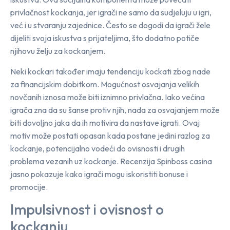
privlačnost kockanja, jer igrači ne samo da sudjeluju u igri,
već i u stvaranju zajednice. Često se dogodi da igrači žele
dijeliti svoja iskustva s prijateljima, što dodatno potiče
njihovu želju za kockanjem.
Neki kockari također imaju tendenciju kockati zbog nade
za financijskim dobitkom. Mogućnost osvajanja velikih
novčanih iznosa može biti iznimno privlačna. Iako većina
igrača zna da su šanse protiv njih, nada za osvajanjem može
biti dovoljno jaka da ih motivira da nastave igrati. Ovaj
motiv može postati opasan kada postane jedini razlog za
kockanje, potencijalno vodeći do ovisnosti i drugih
problema vezanih uz kockanje. Recenzija Spinboss casina
jasno pokazuje kako igrači mogu iskoristiti bonuse i
promocije.
Impulsivnost i ovisnost o
kockanju