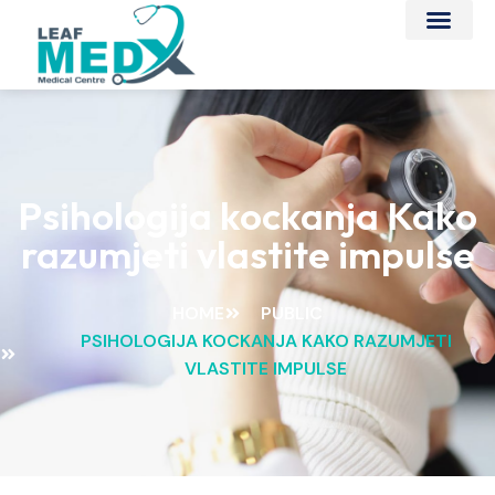
Psihologija kockanja Kako
razumjeti vlastite impulse
HOME
PUBLIC
PSIHOLOGIJA KOCKANJA KAKO RAZUMJETI
VLASTITE IMPULSE