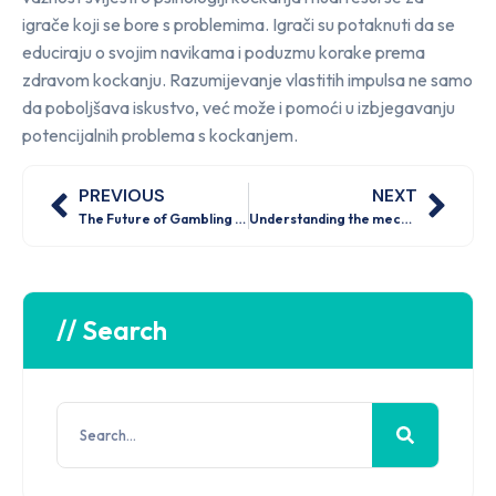
igrače koji se bore s problemima. Igrači su potaknuti da se
educiraju o svojim navikama i poduzmu korake prema
zdravom kockanju. Razumijevanje vlastitih impulsa ne samo
da poboljšava iskustvo, već može i pomoći u izbjegavanju
potencijalnih problema s kockanjem.
PREVIOUS
NEXT
The Future of Gambling Innovations that Will Transform Casinos
Understanding the mechanics of popular gambling games A comprehensive overview
// Search