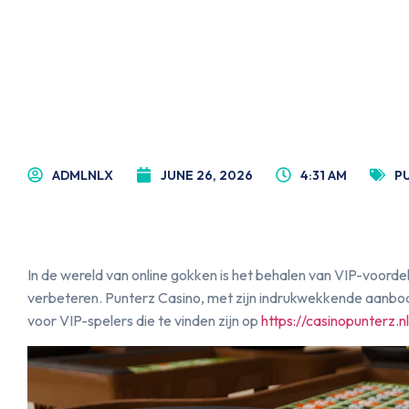
ADMLNLX
JUNE 26, 2026
4:31 AM
P
In de wereld van online gokken is het behalen van VIP-voordel
verbeteren. Punterz Casino, met zijn indrukwekkende aanbod 
voor VIP-spelers die te vinden zijn op
https://casinopunterz.nl