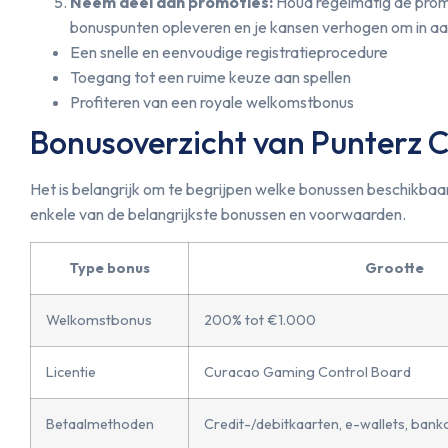
Neem deel aan promoties:
Houd regelmatig de promot
bonuspunten opleveren en je kansen verhogen om in a
Een snelle en eenvoudige registratieprocedure
Toegang tot een ruime keuze aan spellen
Profiteren van een royale welkomstbonus
Bonusoverzicht van Punterz 
Het is belangrijk om te begrijpen welke bonussen beschikbaar 
enkele van de belangrijkste bonussen en voorwaarden.
Type bonus
Grootte
Welkomstbonus
200% tot €1.000
Licentie
Curacao Gaming Control Board
Betaalmethoden
Credit-/debitkaarten, e-wallets, bank