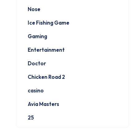
Nose
Ice Fishing Game
Gaming
Entertainment
Doctor
Chicken Road 2
casino
Avia Masters
25