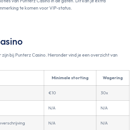
ies van Punterz Casino in de gaten. Dit kan je extra
anmerking te komen voor VIP-status.
Casino
zijn bij Punterz Casino. Hieronder vind je een overzicht van
Minimale storting
Wagering
€10
30x
N/A
N/A
overschrijving
N/A
N/A