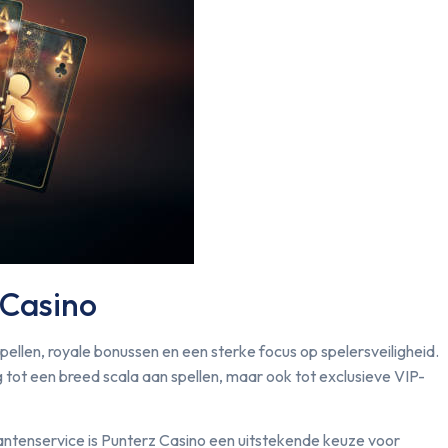
 Casino
ellen, royale bonussen en een sterke focus op spelersveiligheid.
gang tot een breed scala aan spellen, maar ook tot exclusieve VIP-
lantenservice is Punterz Casino een uitstekende keuze voor