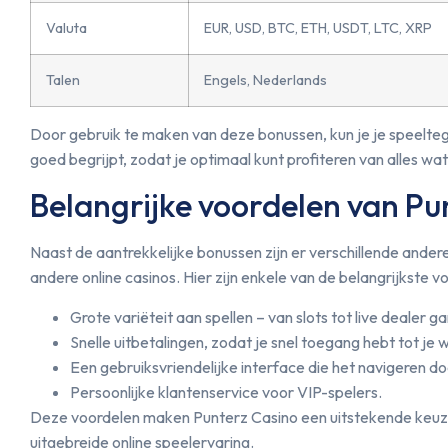
Valuta
EUR, USD, BTC, ETH, USDT, LTC, XRP
Talen
Engels, Nederlands
Door gebruik te maken van deze bonussen, kun je je speelte
goed begrijpt, zodat je optimaal kunt profiteren van alles wa
Belangrijke voordelen van Pu
Naast de aantrekkelijke bonussen zijn er verschillende and
andere online casinos. Hier zijn enkele van de belangrijkste v
Grote variëteit aan spellen – van slots tot live dealer g
Snelle uitbetalingen, zodat je snel toegang hebt tot je w
Een gebruiksvriendelijke interface die het navigeren do
Persoonlijke klantenservice voor VIP-spelers.
Deze voordelen maken Punterz Casino een uitstekende keuze v
uitgebreide online speelervaring.