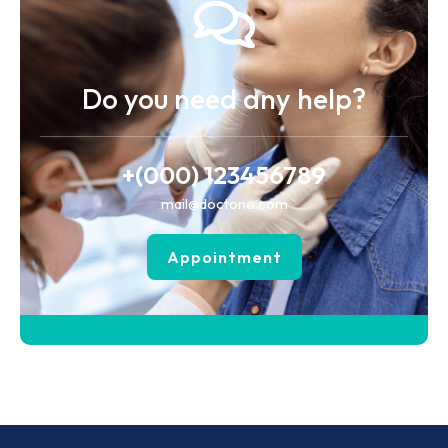
Do you need any help?
+(000) 123456789
mail@doctone.com
Appointment