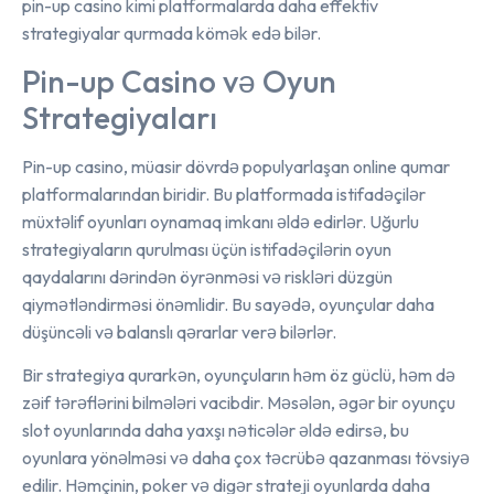
pin-up casino kimi platformalarda daha effektiv
strategiyalar qurmada kömək edə bilər.
Pin-up Casino və Oyun
Strategiyaları
Pin-up casino, müasir dövrdə populyarlaşan online qumar
platformalarından biridir. Bu platformada istifadəçilər
müxtəlif oyunları oynamaq imkanı əldə edirlər. Uğurlu
strategiyaların qurulması üçün istifadəçilərin oyun
qaydalarını dərindən öyrənməsi və riskləri düzgün
qiymətləndirməsi önəmlidir. Bu sayədə, oyunçular daha
düşüncəli və balanslı qərarlar verə bilərlər.
Bir strategiya qurarkən, oyunçuların həm öz güclü, həm də
zəif tərəflərini bilmələri vacibdir. Məsələn, əgər bir oyunçu
slot oyunlarında daha yaxşı nəticələr əldə edirsə, bu
oyunlara yönəlməsi və daha çox təcrübə qazanması tövsiyə
edilir. Həmçinin, poker və digər strateji oyunlarda daha