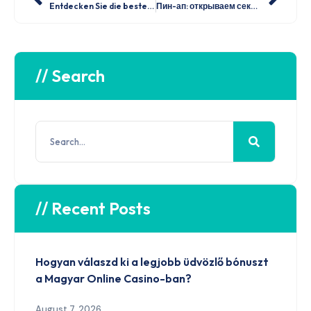
Entdecken Sie die besten Casino-Boni 2026: So maximieren Sie Ihre Gewinne
Пин-ап: открываем секреты создания идеальных образов для фотосессий
// Search
// Recent Posts
Hogyan válaszd ki a legjobb üdvözlő bónuszt
a Magyar Online Casino-ban?
August 7, 2026