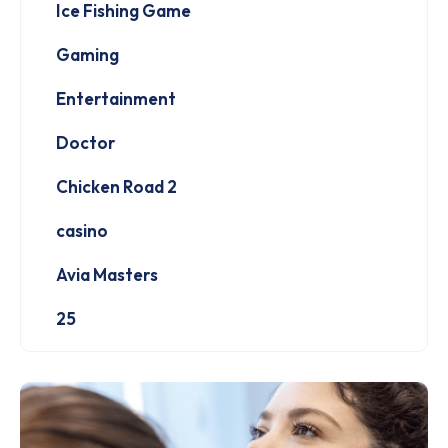
Ice Fishing Game
Gaming
Entertainment
Doctor
Chicken Road 2
casino
Avia Masters
25