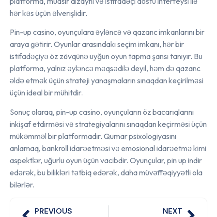
platforma, müasir dizaynı və istifadəçi dostu interfeysi ilə
hər kəs üçün əlverişlidir.
Pin-up casino, oyunçulara əyləncə və qazanc imkanlarını bir
araya gətirir. Oyunlar arasındakı seçim imkanı, hər bir
istifadəçiyə öz zövqünə uyğun oyun tapma şansı tanıyır. Bu
platforma, yalnız əyləncə məqsədilə deyil, həm də qazanc
əldə etmək üçün strateji yanaşmaların sınaqdan keçirilməsi
üçün ideal bir mühitdir.
Sonuç olaraq, pin-up casino, oyunçuların öz bacarıqlarını
inkişaf etdirməsi və strategiyalarını sınaqdan keçirməsi üçün
mükəmməl bir platformadır. Qumar psixologiyasını
anlamaq, bankroll idarəetməsi və emosional idarəetmə kimi
aspektlər, uğurlu oyun üçün vacibdir. Oyunçular, pin up indir
edərək, bu bilikləri tətbiq edərək, daha müvəffəqiyyətli ola
bilərlər.
PREVIOUS
NEXT