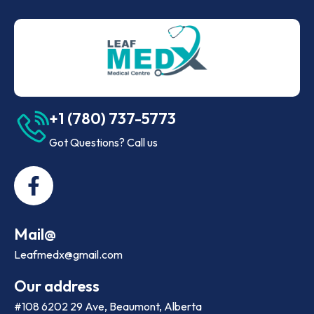
+1 (780) 737-5773
Got Questions? Call us
Mail@
Leafmedx@gmail.com
Our address
#108 6202 29 Ave, Beaumont, Alberta