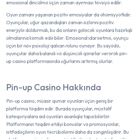
emosional dincəlmə üçün zaman ayırması tövsiyə edilir.
Oyun zamanı yaşanan pozitiv emosiyalar da əhəmiyyətlidir.
Oyunçular, uğur qazandıqları zaman özlərini pozitiv
enerjiylə doldurmalı, bu da onların gələcək oyunlara hazırlıqlı
olmalarına kömək edə bilər. Emosional idarəetmə, oyunçu
üçün bir növ psixoloji qalxan rolunu oynayır. Bu sayədə,
oyunçular daha balanslı və düşüncəli qərarlar verərək pin-
up casino platformasında uğurlarını artırmış olurlar.
Pin-up Casino Hakkında
Pin-up casino, müasir qumar oyunları üçün geniş bir
platforma təqdim edir. Burada oyunçular, müxtəlif
kateqoriyalara aid oyunları asanlıqla tapa bilərlər.
Platformanın təqdim etdiyi bonuslar və promosyonlar,
istifadəçilərin oyun təcrübələrini daha da zənginləşdirir. Bu