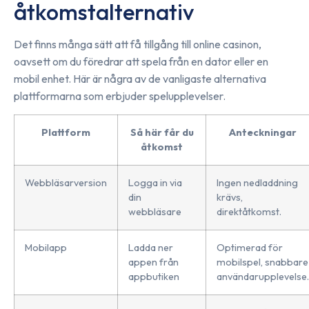
åtkomstalternativ
Det finns många sätt att få tillgång till online casinon,
oavsett om du föredrar att spela från en dator eller en
mobil enhet. Här är några av de vanligaste alternativa
plattformarna som erbjuder spelupplevelser.
Plattform
Så här får du
Anteckningar
åtkomst
Webbläsarversion
Logga in via
Ingen nedladdning
din
krävs,
webbläsare
direktåtkomst.
Mobilapp
Ladda ner
Optimerad för
appen från
mobilspel, snabbare
appbutiken
användarupplevelse.