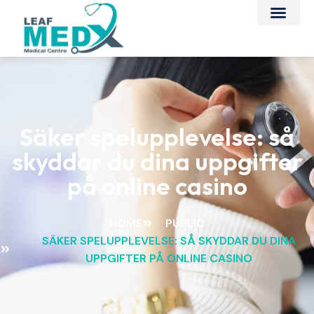
Säker spelupplevelse: så
skyddar du dina uppgifter
på online casino
HOME
PUBLIC
SÄKER SPELUPPLEVELSE: SÅ SKYDDAR DU DINA
UPPGIFTER PÅ ONLINE CASINO