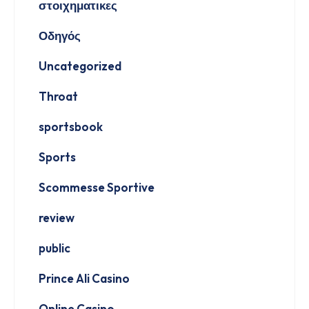
στοιχηματικες
Οδηγός
Uncategorized
Throat
sportsbook
Sports
Scommesse Sportive
review
public
Prince Ali Casino
Online Casino