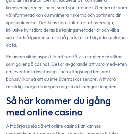
licensiering, recensioner, samt spelutbudet. Genom att vara
välinformerad kan du minimera riskerna och optimera din
spelupplevelse. Det finns flera faktorer att överväga,
inklusive hur säkra deras betalningsmetoder är och vilka
säkerhetsåtgärder som är på plats för att skydda spelarnas
data.
En annan viktig aspekt är att förstå vilka regler och villkor
som gäller på casinot. Det är avgörande att vara medveten
om eventuella insättnings- och uttagsavgifter samt
bonusvillkor så att du inte överraskas senare. Att vara
försiktig i början kan spara dig tid och pengar i längden.
Så här kommer du igång
med online casino
Att börja spela på ett online casino kan kännas
överväldigande, men det kan förenklas genom att följa