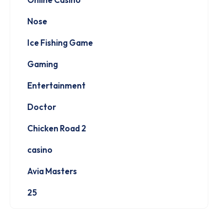
Nose
Ice Fishing Game
Gaming
Entertainment
Doctor
Chicken Road 2
casino
Avia Masters
25