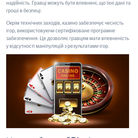
надійність. Гравці можуть бути впевнені, що їхні дані та
гроші в безпеці.
Окрім технічних заходів, казино забезпечує чесність
ігор, використовуючи сертифіковане програмне
забезпечення. Це дозволяє гравцям мати впевненість
у відсутності маніпуляцій з результатами ігор.