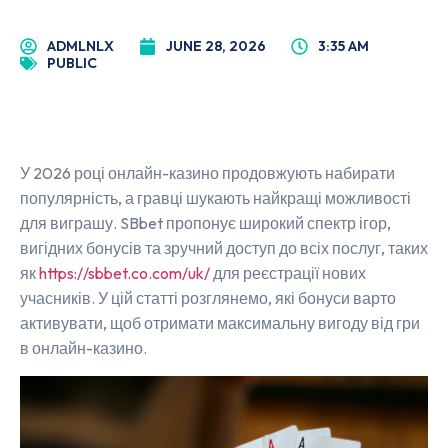
ADMLNLX
JUNE 28, 2026
3:35 AM
PUBLIC
У 2026 році онлайн-казино продовжують набирати
популярність, а гравці шукають найкращі можливості
для виграшу. SBbet пропонує широкий спектр ігор,
вигідних бонусів та зручний доступ до всіх послуг, таких
як
https://sbbet.co.com/uk/
для реєстрації нових
учасників. У цій статті розглянемо, які бонуси варто
активувати, щоб отримати максимальну вигоду від гри
в онлайн-казино.