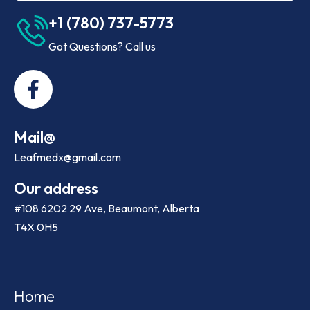
+1 (780) 737-5773
Got Questions? Call us
Mail@
Leafmedx@gmail.com
Our address
#108 6202 29 Ave, Beaumont, Alberta
T4X 0H5
Home