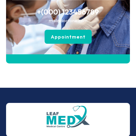
+(000) 123456789
mail@doctone.com
Appointment