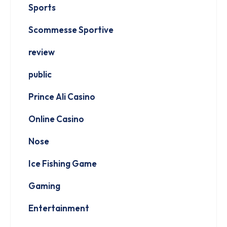
Sports
Scommesse Sportive
review
public
Prince Ali Casino
Online Casino
Nose
Ice Fishing Game
Gaming
Entertainment