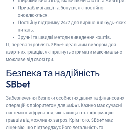
Широкий вибір ігор, включаючи слоти та живі ігри.
Привабливі акції та бонуси, які постійно
оновлюються.
Постійну підтримку 24/7 для вирішення будь-яких
питань.
Зручні та швидкі методи виведення коштів.
Ці переваги роблять SBbet ідеальним вибором для
азартних гравців, які прагнуть отримати максимально
можливе від своєї гри.
Безпека та надійність
SBbet
Забезпечення безпеки особистих даних та фінансових
операцій є пріоритетом для SBbet. Казино має сучасні
системи шифрування, які захищають інформацію
гравців від можливих загроз. Крім того, SBbet має
ліцензію, що підтверджує його легальність та