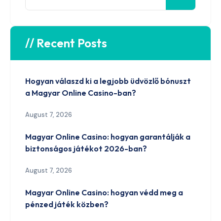
// Recent Posts
Hogyan válaszd ki a legjobb üdvözlő bónuszt
a Magyar Online Casino-ban?
August 7, 2026
Magyar Online Casino: hogyan garantálják a
biztonságos játékot 2026-ban?
August 7, 2026
Magyar Online Casino: hogyan védd meg a
pénzed játék közben?