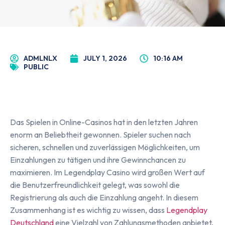
ADMLNLX
JULY 1, 2026
10:16 AM
PUBLIC
Das Spielen in Online-Casinos hat in den letzten Jahren
enorm an Beliebtheit gewonnen. Spieler suchen nach
sicheren, schnellen und zuverlässigen Möglichkeiten, um
Einzahlungen zu tätigen und ihre Gewinnchancen zu
maximieren. Im Legendplay Casino wird großen Wert auf
die Benutzerfreundlichkeit gelegt, was sowohl die
Registrierung als auch die Einzahlung angeht. In diesem
Zusammenhang ist es wichtig zu wissen, dass
Legendplay
Deutschland
eine Vielzahl von Zahlungsmethoden anbietet,