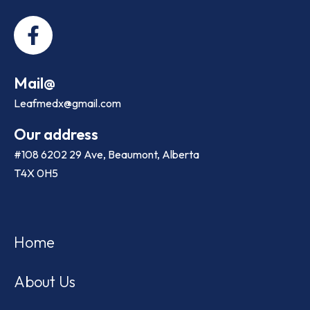
Mail@
Leafmedx@gmail.com
Our address
#108 6202 29 Ave, Beaumont, Alberta
T4X 0H5
Home
About Us