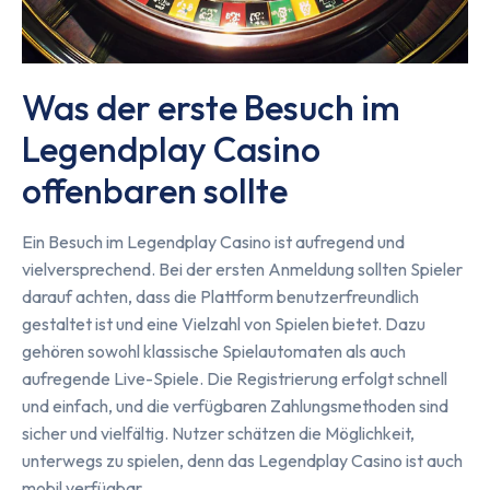
Was der erste Besuch im
Legendplay Casino
offenbaren sollte
Ein Besuch im Legendplay Casino ist aufregend und
vielversprechend. Bei der ersten Anmeldung sollten Spieler
darauf achten, dass die Plattform benutzerfreundlich
gestaltet ist und eine Vielzahl von Spielen bietet. Dazu
gehören sowohl klassische Spielautomaten als auch
aufregende Live-Spiele. Die Registrierung erfolgt schnell
und einfach, und die verfügbaren Zahlungsmethoden sind
sicher und vielfältig. Nutzer schätzen die Möglichkeit,
unterwegs zu spielen, denn das Legendplay Casino ist auch
mobil verfügbar.