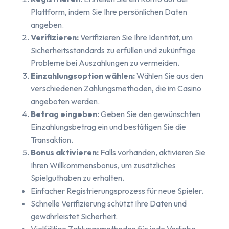
Plattform, indem Sie Ihre persönlichen Daten
angeben.
Verifizieren:
Verifizieren Sie Ihre Identität, um
Sicherheitsstandards zu erfüllen und zukünftige
Probleme bei Auszahlungen zu vermeiden.
Einzahlungsoption wählen:
Wählen Sie aus den
verschiedenen Zahlungsmethoden, die im Casino
angeboten werden.
Betrag eingeben:
Geben Sie den gewünschten
Einzahlungsbetrag ein und bestätigen Sie die
Transaktion.
Bonus aktivieren:
Falls vorhanden, aktivieren Sie
Ihren Willkommensbonus, um zusätzliches
Spielguthaben zu erhalten.
Einfacher Registrierungsprozess für neue Spieler.
Schnelle Verifizierung schützt Ihre Daten und
gewährleistet Sicherheit.