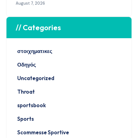
August 7, 2026
// Categories
στοιχηματικες
Οδηγός
Uncategorized
Throat
sportsbook
Sports
Scommesse Sportive