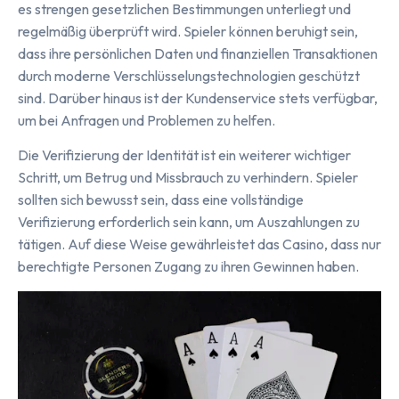
es strengen gesetzlichen Bestimmungen unterliegt und
regelmäßig überprüft wird. Spieler können beruhigt sein,
dass ihre persönlichen Daten und finanziellen Transaktionen
durch moderne Verschlüsselungstechnologien geschützt
sind. Darüber hinaus ist der Kundenservice stets verfügbar,
um bei Anfragen und Problemen zu helfen.
Die Verifizierung der Identität ist ein weiterer wichtiger
Schritt, um Betrug und Missbrauch zu verhindern. Spieler
sollten sich bewusst sein, dass eine vollständige
Verifizierung erforderlich sein kann, um Auszahlungen zu
tätigen. Auf diese Weise gewährleistet das Casino, dass nur
berechtigte Personen Zugang zu ihren Gewinnen haben.