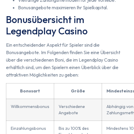
Vielfältige Zahlungsmethoden für jede Vorliebe.
Bonusangebote maximieren Ihr Spielkapital.
Bonusübersicht im
Legendplay Casino
Ein entscheidender Aspekt für Spieler sind die
Bonusangebote. Im Folgenden finden Sie eine Übersicht
über die verschiedenen Boni, die im Legendplay Casino
erhältlich sind, um den Spielern einen Überblick über die
attraktiven Möglichkeiten zu geben:
Bonusart
Größe
Mindesteinz
Willkommensbonus
Verschiedene
Abhängig von
Angebote
Zahlungsmet
Einzahlungsbonus
Bis zu 100% des
Mindestens 10