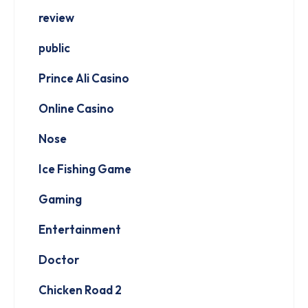
review
public
Prince Ali Casino
Online Casino
Nose
Ice Fishing Game
Gaming
Entertainment
Doctor
Chicken Road 2