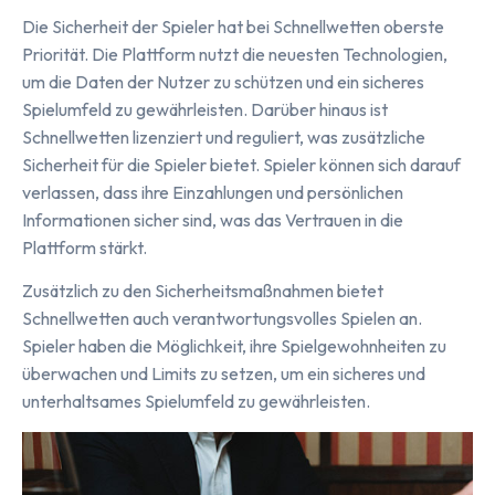
Die Sicherheit der Spieler hat bei Schnellwetten oberste
Priorität. Die Plattform nutzt die neuesten Technologien,
um die Daten der Nutzer zu schützen und ein sicheres
Spielumfeld zu gewährleisten. Darüber hinaus ist
Schnellwetten lizenziert und reguliert, was zusätzliche
Sicherheit für die Spieler bietet. Spieler können sich darauf
verlassen, dass ihre Einzahlungen und persönlichen
Informationen sicher sind, was das Vertrauen in die
Plattform stärkt.
Zusätzlich zu den Sicherheitsmaßnahmen bietet
Schnellwetten auch verantwortungsvolles Spielen an.
Spieler haben die Möglichkeit, ihre Spielgewohnheiten zu
überwachen und Limits zu setzen, um ein sicheres und
unterhaltsames Spielumfeld zu gewährleisten.