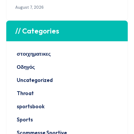
August 7, 2026
// Categories
στοιχηματικες
Οδηγός
Uncategorized
Throat
sportsbook
Sports
Scommesse Sportive