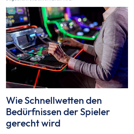
Wie Schnellwetten den
Bedürfnissen der Spieler
gerecht wird