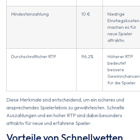
Mindesteinzahlung
10 €
Niedrige
Einstiegskosten
machen es für
neue Spieler
attraktiv.
Durchschnittlicher RTP
96,2%
Höherer RTP
bedeutet
bessere
Gewinnchancen
für die Spieler.
Diese Merkmale sind entscheidend, um ein sicheres und
ansprechendes Spielerlebnis zu gewährleisten. Schnelle
Auszahlungen und ein hoher RTP sind dabei besonders
attraktiv für neue und erfahrene Spieler.
Vorteile von Schnellwetten