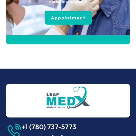
mail@doctone.com
Appointment
+1 (780) 737-5773