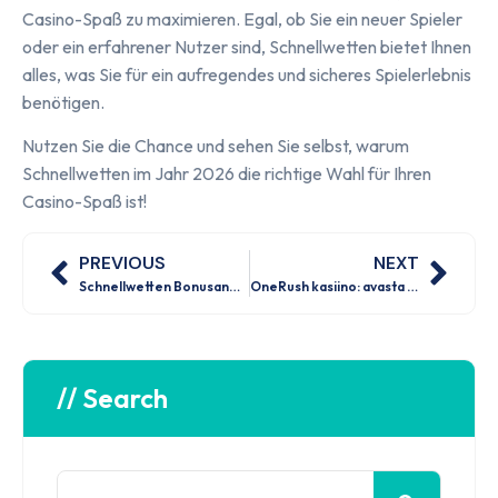
Casino-Spaß zu maximieren. Egal, ob Sie ein neuer Spieler
oder ein erfahrener Nutzer sind, Schnellwetten bietet Ihnen
alles, was Sie für ein aufregendes und sicheres Spielerlebnis
benötigen.
Nutzen Sie die Chance und sehen Sie selbst, warum
Schnellwetten im Jahr 2026 die richtige Wahl für Ihren
Casino-Spaß ist!
PREVIOUS
NEXT
Schnellwetten Bonusangebote 2026: Maximieren Sie Ihren Casino-Spaß!
OneRush kasiino: avasta parimad slotid ja turvalised makseviisid
// Search