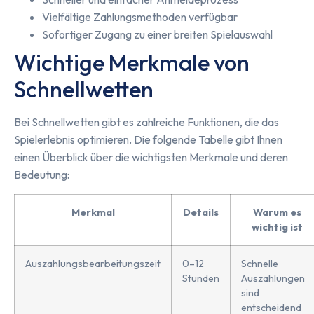
Vielfältige Zahlungsmethoden verfügbar
Sofortiger Zugang zu einer breiten Spielauswahl
Wichtige Merkmale von
Schnellwetten
Bei Schnellwetten gibt es zahlreiche Funktionen, die das
Spielerlebnis optimieren. Die folgende Tabelle gibt Ihnen
einen Überblick über die wichtigsten Merkmale und deren
Bedeutung:
Merkmal
Details
Warum es
wichtig ist
Auszahlungsbearbeitungszeit
0–12
Schnelle
Stunden
Auszahlungen
sind
entscheidend