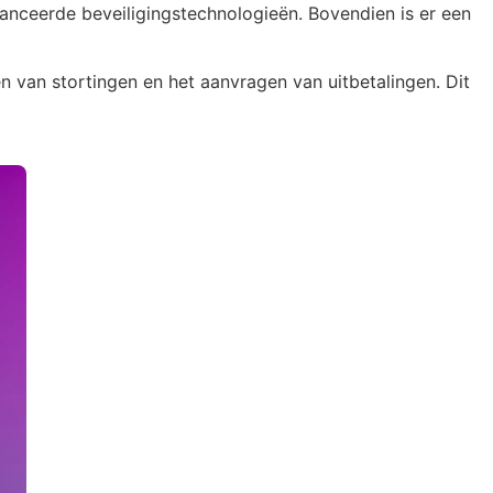
nceerde beveiligingstechnologieën. Bovendien is er een
en van stortingen en het aanvragen van uitbetalingen. Dit