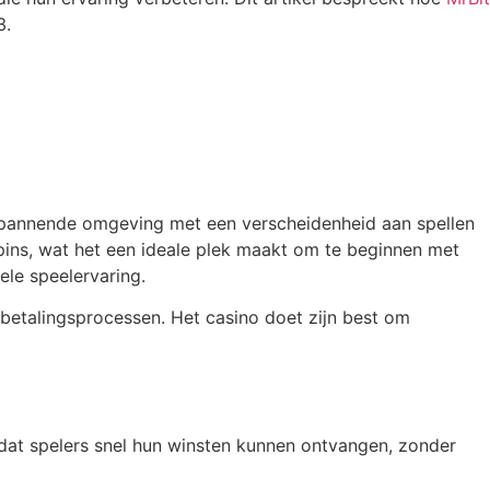
3.
spannende omgeving met een verscheidenheid aan spellen
pins, wat het een ideale plek maakt om te beginnen met
ele speelervaring.
itbetalingsprocessen. Het casino doet zijn best om
 dat spelers snel hun winsten kunnen ontvangen, zonder