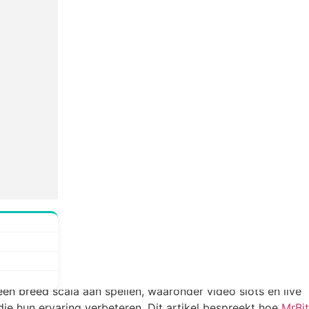
2026
rt in 2026
 een breed scala aan spellen, waaronder video slots en live
die hun ervaring verbeteren. Dit artikel bespreekt hoe
MrBit