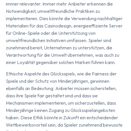
immer relevanter. Immer mehr Anbieter erkennen die
Notwendigkeit, umweltfreundliche Praktiken zu
implementieren. Dies könnte die Verwendung nachhaltiger
Materialien für das Casinodesign, energieeffiziente Server
für Online-Spiele oder die Unterstützung von
umweltfreundlichen Initiativen umfassen. Spieler sind
zunehmend bereit, Unternehmen zu unterstützen, die
Verantwortung für die Umwelt übernehmen, was auch zu
einer Loyalität gegenüber solchen Marken führen kann.
Ethische Aspekte des Glücksspiels, wie die Fairness der
Spiele und der Schutz von Minderjährigen, gewinnen
ebenfalls an Bedeutung. Anbieter müssen sicherstellen,
dass ihre Spiele fair gestaltet sind und dass sie
Mechanismen implementieren, um sicherzustellen, dass
Minderjährige keinen Zugang zu Glücksspielangeboten
haben. Diese Ethik könnte in Zukunft ein entscheidender
Wettbewerbsvorteil sein, da Spieler zunehmend bewusste