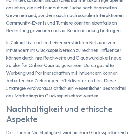
Form des sozialen Glücksspiels könnte zukünftige Spieler
anziehen, die nicht nur auf der Suche nach finanziellen
Gewinnen sind, sondern auch nach sozialen Interaktionen.
Community-Events und Turniere könnten ebenfalls an
Bedeutung gewinnen und zur Kundenbindung beitragen.
In Zukunft ist auch mit einer verstärkten Nutzung von
Influencern im Glücksspielbereich zu rechnen. Influencer
können durch ihre Reichweite und Glaubwürdigkeit neue
Spieler für Online-Casinos gewinnen. Durch gezielte
Werbung und Partnerschaften mit Influencern können
Anbieter ihre Zielgruppen effektiver erreichen. Diese
Strategie wird voraussichtlich ein wesentlicher Bestandteil
des Marketings im Glücksspielsektor werden.
Nachhaltigkeit und ethische
Aspekte
Das Thema Nachhaltigkeit wird auch im Glücksspielbereich