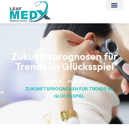
Zukunftsprognosen für
Trends im Glücksspiel
HOME
PUBLIC
ZUKUNFTSPROGNOSEN FÜR TRENDS IM
GLÜCKSSPIEL