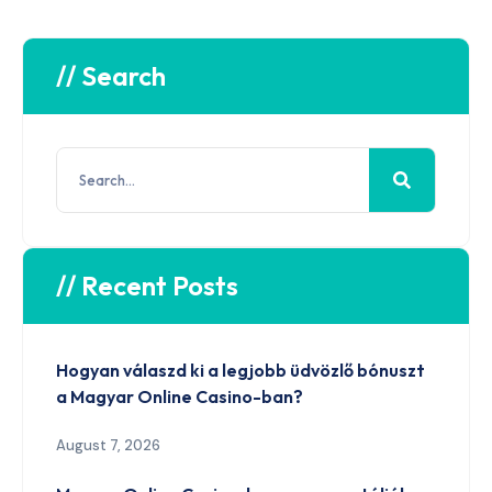
// Search
// Recent Posts
Hogyan válaszd ki a legjobb üdvözlő bónuszt
a Magyar Online Casino-ban?
August 7, 2026