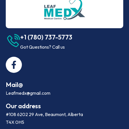
+1 (780) 737-5773
Got Questions? Call us
Mail@
Leafmedx@gmail.com
Our address
#108 6202 29 Ave, Beaumont, Alberta
T4X 0H5