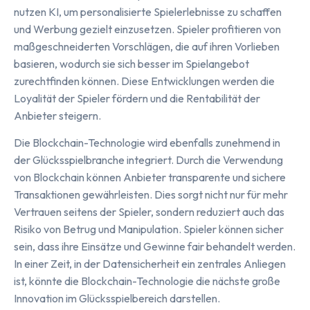
nutzen KI, um personalisierte Spielerlebnisse zu schaffen
und Werbung gezielt einzusetzen. Spieler profitieren von
maßgeschneiderten Vorschlägen, die auf ihren Vorlieben
basieren, wodurch sie sich besser im Spielangebot
zurechtfinden können. Diese Entwicklungen werden die
Loyalität der Spieler fördern und die Rentabilität der
Anbieter steigern.
Die Blockchain-Technologie wird ebenfalls zunehmend in
der Glücksspielbranche integriert. Durch die Verwendung
von Blockchain können Anbieter transparente und sichere
Transaktionen gewährleisten. Dies sorgt nicht nur für mehr
Vertrauen seitens der Spieler, sondern reduziert auch das
Risiko von Betrug und Manipulation. Spieler können sicher
sein, dass ihre Einsätze und Gewinne fair behandelt werden.
In einer Zeit, in der Datensicherheit ein zentrales Anliegen
ist, könnte die Blockchain-Technologie die nächste große
Innovation im Glücksspielbereich darstellen.