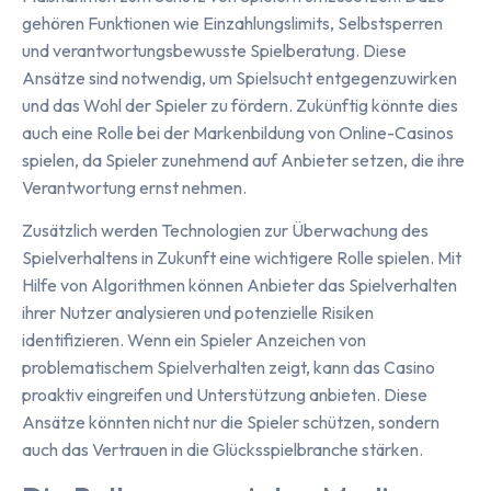
gehören Funktionen wie Einzahlungslimits, Selbstsperren
und verantwortungsbewusste Spielberatung. Diese
Ansätze sind notwendig, um Spielsucht entgegenzuwirken
und das Wohl der Spieler zu fördern. Zukünftig könnte dies
auch eine Rolle bei der Markenbildung von Online-Casinos
spielen, da Spieler zunehmend auf Anbieter setzen, die ihre
Verantwortung ernst nehmen.
Zusätzlich werden Technologien zur Überwachung des
Spielverhaltens in Zukunft eine wichtigere Rolle spielen. Mit
Hilfe von Algorithmen können Anbieter das Spielverhalten
ihrer Nutzer analysieren und potenzielle Risiken
identifizieren. Wenn ein Spieler Anzeichen von
problematischem Spielverhalten zeigt, kann das Casino
proaktiv eingreifen und Unterstützung anbieten. Diese
Ansätze könnten nicht nur die Spieler schützen, sondern
auch das Vertrauen in die Glücksspielbranche stärken.