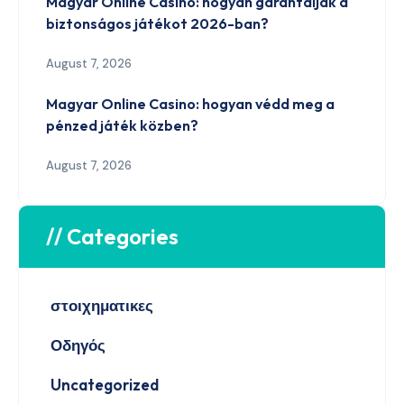
Magyar Online Casino: hogyan garantálják a
biztonságos játékot 2026-ban?
August 7, 2026
Magyar Online Casino: hogyan védd meg a
pénzed játék közben?
August 7, 2026
// Categories
στοιχηματικες
Οδηγός
Uncategorized