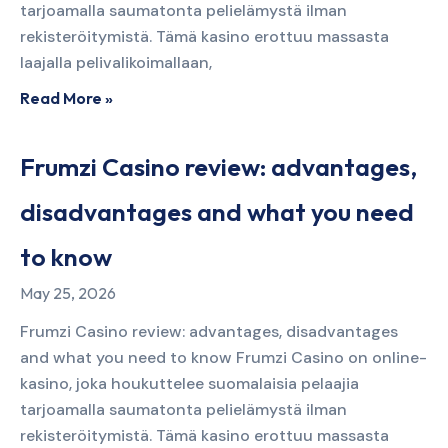
tarjoamalla saumatonta pelielämystä ilman
rekisteröitymistä. Tämä kasino erottuu massasta
laajalla pelivalikoimallaan,
Read More »
Frumzi Casino review: advantages,
disadvantages and what you need
to know
May 25, 2026
Frumzi Casino review: advantages, disadvantages
and what you need to know Frumzi Casino on online-
kasino, joka houkuttelee suomalaisia pelaajia
tarjoamalla saumatonta pelielämystä ilman
rekisteröitymistä. Tämä kasino erottuu massasta