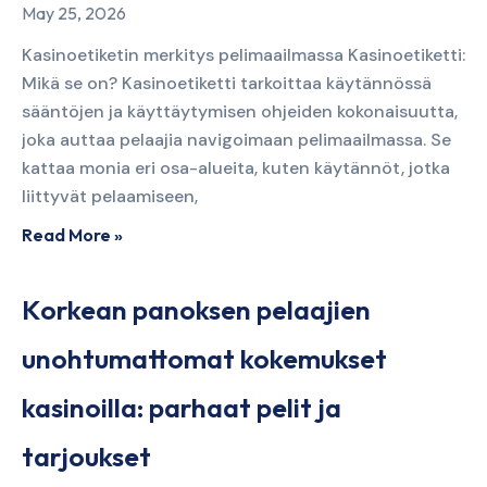
May 25, 2026
Kasinoetiketin merkitys pelimaailmassa Kasinoetiketti:
Mikä se on? Kasinoetiketti tarkoittaa käytännössä
sääntöjen ja käyttäytymisen ohjeiden kokonaisuutta,
joka auttaa pelaajia navigoimaan pelimaailmassa. Se
kattaa monia eri osa-alueita, kuten käytännöt, jotka
liittyvät pelaamiseen,
Read More »
Korkean panoksen pelaajien
unohtumattomat kokemukset
kasinoilla: parhaat pelit ja
tarjoukset