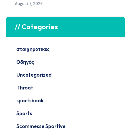
August 7, 2026
// Categories
στοιχηματικες
Οδηγός
Uncategorized
Throat
sportsbook
Sports
Scommesse Sportive