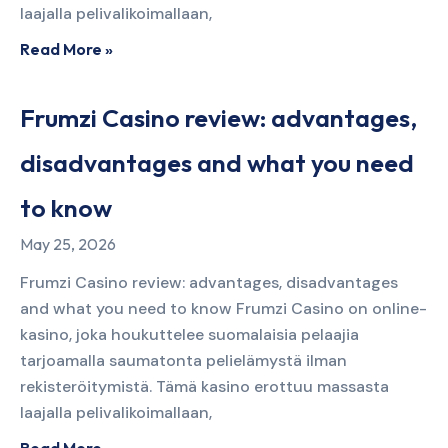
laajalla pelivalikoimallaan,
Read More »
Frumzi Casino review: advantages,
disadvantages and what you need
to know
May 25, 2026
Frumzi Casino review: advantages, disadvantages
and what you need to know Frumzi Casino on online-
kasino, joka houkuttelee suomalaisia pelaajia
tarjoamalla saumatonta pelielämystä ilman
rekisteröitymistä. Tämä kasino erottuu massasta
laajalla pelivalikoimallaan,
Read More »