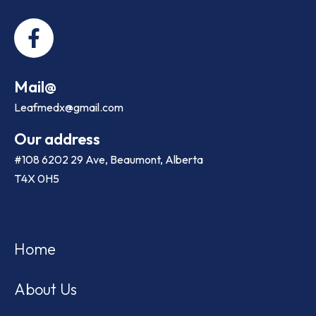
Mail@
Leafmedx@gmail.com
Our address
#108 6202 29 Ave, Beaumont, Alberta
T4X 0H5
Home
About Us