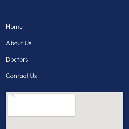
Home
About Us
Doctors
Contact Us