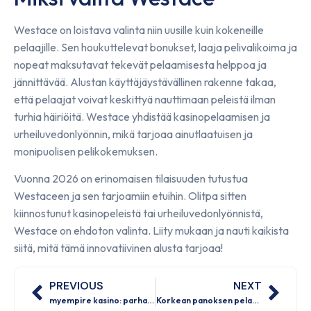
Westace on loistava valinta niin uusille kuin kokeneille
pelaajille. Sen houkuttelevat bonukset, laaja pelivalikoima ja
nopeat maksutavat tekevät pelaamisesta helppoa ja
jännittävää. Alustan käyttäjäystävällinen rakenne takaa,
että pelaajat voivat keskittyä nauttimaan peleistä ilman
turhia häiriöitä. Westace yhdistää kasinopelaamisen ja
urheiluvedonlyönnin, mikä tarjoaa ainutlaatuisen ja
monipuolisen pelikokemuksen.
Vuonna 2026 on erinomaisen tilaisuuden tutustua
Westaceen ja sen tarjoamiin etuihin. Olitpa sitten
kiinnostunut kasinopeleistä tai urheiluvedonlyönnistä,
Westace on ehdoton valinta. Liity mukaan ja nauti kaikista
siitä, mitä tämä innovatiivinen alusta tarjoaa!
PREVIOUS
NEXT
myempire kasino: parhaat peliautomaatit ja nopea voittojen maksaminen
Korkean panoksen pelaajien unohtumattomat kokemukset kasinoilla: parhaat pelit ja tarjoukset