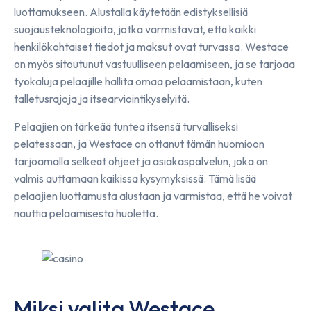
luottamukseen. Alustalla käytetään edistyksellisiä
suojausteknologioita, jotka varmistavat, että kaikki
henkilökohtaiset tiedot ja maksut ovat turvassa. Westace
on myös sitoutunut vastuulliseen pelaamiseen, ja se tarjoaa
työkaluja pelaajille hallita omaa pelaamistaan, kuten
talletusrajoja ja itsearviointikyselyitä.
Pelaajien on tärkeää tuntea itsensä turvalliseksi
pelatessaan, ja Westace on ottanut tämän huomioon
tarjoamalla selkeät ohjeet ja asiakaspalvelun, joka on
valmis auttamaan kaikissa kysymyksissä. Tämä lisää
pelaajien luottamusta alustaan ja varmistaa, että he voivat
nauttia pelaamisesta huoletta.
Miksi valita Westace