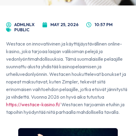
ADMLNLX
MAY 25, 2026
10:57 PM
PUBLIC
Westace on innovatiivinen ja käyttäjäystävällinen online-
kasino, joka tarjoaa laajan valikoiman pelejä ja
vedonlyöntimahdollisuuksia. Tämä suomalaisille pelaajille
suunnattu alusta yhdistää kasinopelaamisen ja
urheiluvedonlyönnin. Westacen houkuttelevat bonukset ja
nopeat maksutavat, kuten Zimpler, tekevät siitä
erinomaisen vaihtoehdon pelaajille, jotka etsivät jännitystä
ja viihdettä. Vuonna 2026 on hyvä aika tutustua
https://westace-kasino.fi/
Westacen tarjoamiin etuihin ja
tapoihin hyödyntää niitä parhaalla mahdollisella tavalla.