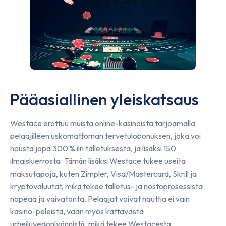
Pääasiallinen yleiskatsaus
Westace erottuu muista online-kasinoista tarjoamalla
pelaajilleen uskomattoman tervetulobonuksen, joka voi
nousta jopa 300 %:iin talletuksesta, ja lisäksi 150
ilmaiskierrosta. Tämän lisäksi Westace tukee useita
maksutapoja, kuten Zimpler, Visa/Mastercard, Skrill ja
kryptovaluutat, mikä tekee talletus- ja nostoprosessista
nopeaa ja vaivatonta. Pelaajat voivat nauttia ei vain
kasino-peleistä, vaan myös kattavasta
urheiluvedonlyönnistä, mikä tekee Westacesta