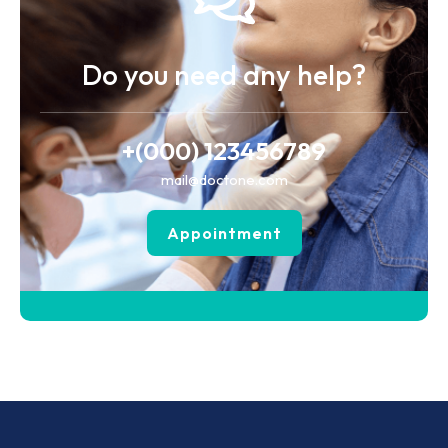
Do you need any help?
+(000) 123456789
mail@doctone.com
Appointment