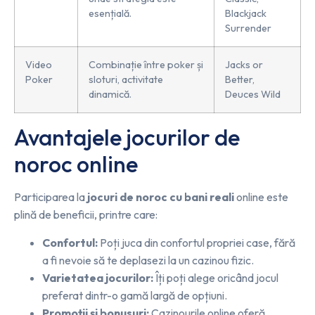
esențială.
Blackjack
Surrender
Video
Combinație între poker și
Jacks or
Poker
sloturi, activitate
Better,
dinamică.
Deuces Wild
Avantajele jocurilor de
noroc online
Participarea la
jocuri de noroc cu bani reali
online este
plină de beneficii, printre care:
Confortul:
Poți juca din confortul propriei case, fără
a fi nevoie să te deplasezi la un cazinou fizic.
Varietatea jocurilor:
Îți poți alege oricând jocul
preferat dintr-o gamă largă de opțiuni.
Promoții și bonusuri:
Cazinourile online oferă