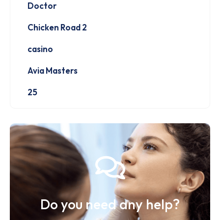
Doctor
Chicken Road 2
casino
Avia Masters
25
Do you need any help?