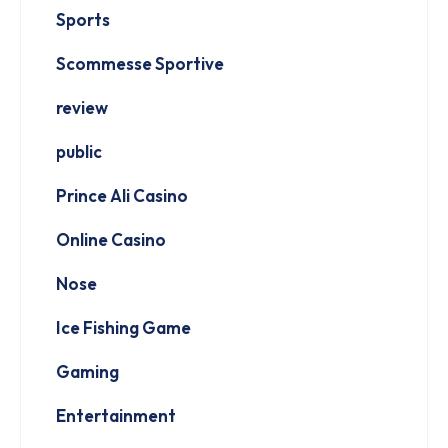
Sports
Scommesse Sportive
review
public
Prince Ali Casino
Online Casino
Nose
Ice Fishing Game
Gaming
Entertainment