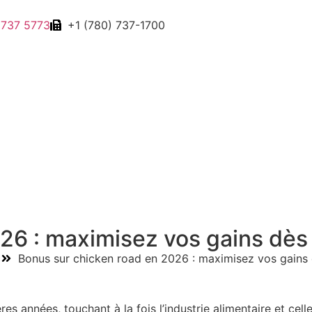
 737 5773
+1 (780) 737-1700
26 : maximisez vos gains dès
c
Bonus sur chicken road en 2026 : maximisez vos gains
res années, touchant à la fois l’industrie alimentaire et ce