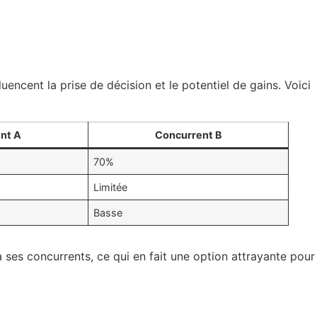
uencent la prise de décision et le potentiel de gains. Voici
nt A
Concurrent B
70%
Limitée
Basse
 ses concurrents, ce qui en fait une option attrayante pour