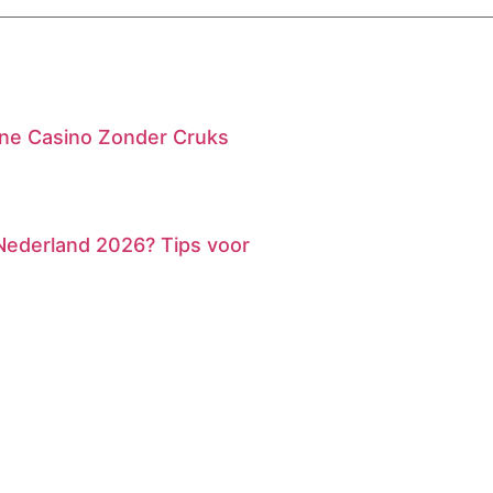
line Casino Zonder Cruks
 Nederland 2026? Tips voor