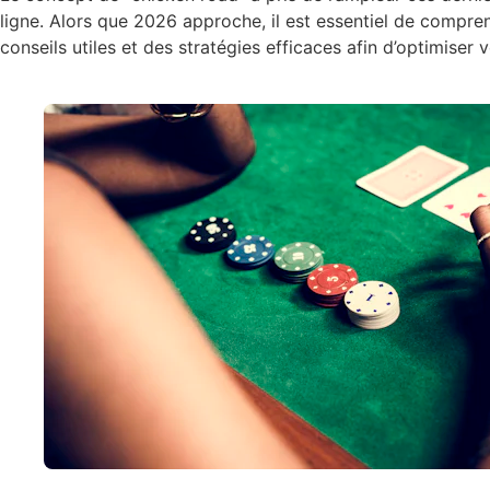
ligne. Alors que 2026 approche, il est essentiel de compre
conseils utiles et des stratégies efficaces afin d’optimiser 