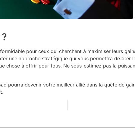
 ?
 formidable pour ceux qui cherchent à maximiser leurs gain
ter une approche stratégique qui vous permettra de tirer l
que chose à offrir pour tous. Ne sous-estimez pas la puissa
d pourra devenir votre meilleur allié dans la quête de gains
t.