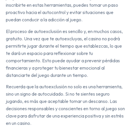
inscribirte en estas herramientas, puedes tomar un paso
proactivo hacia el autocontrol y evitar situaciones que
puedan conducir a la adicción al juego.
El proceso de autoexclusión es sencillo y, en muchos casos,
gratuito. Una vez que te autoexcluyas, el casino no podrá
permitirte jugar durante el tiempo que establezcas, lo que
te dará un espacio para reflexionar sobre tu
comportamiento. Esto puede ayudar a prevenir pérdidas
financieras y a proteger tu bienestar emocional al
distanciarte del juego durante un tiempo.
Recuerda que la autoexclusión no solo es una herramienta,
sino un signo de autocuidado. Si no te sientes seguro
jugando, es más que aceptable tomar un descanso. Las
decisiones responsables y conscientes en torno al juego son
clave para disfrutar de una experiencia positiva y sin estrés
en un casino.