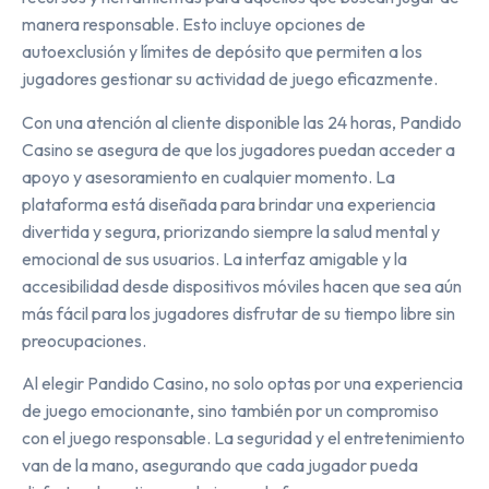
manera responsable. Esto incluye opciones de
autoexclusión y límites de depósito que permiten a los
jugadores gestionar su actividad de juego eficazmente.
Con una atención al cliente disponible las 24 horas, Pandido
Casino se asegura de que los jugadores puedan acceder a
apoyo y asesoramiento en cualquier momento. La
plataforma está diseñada para brindar una experiencia
divertida y segura, priorizando siempre la salud mental y
emocional de sus usuarios. La interfaz amigable y la
accesibilidad desde dispositivos móviles hacen que sea aún
más fácil para los jugadores disfrutar de su tiempo libre sin
preocupaciones.
Al elegir Pandido Casino, no solo optas por una experiencia
de juego emocionante, sino también por un compromiso
con el juego responsable. La seguridad y el entretenimiento
van de la mano, asegurando que cada jugador pueda