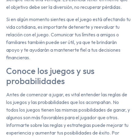
el objetivo debe ser la diversión, no recuperar pérdidas.
Si en algún momento sientes que el juego está afectando tu
vida cotidiana, es importante detenerte y reevaluar tu
relación con el juego. Comunicar tus límites a amigos o
familiares también puede ser útil, ya que te brindarán
apoyo y te ayudarán a mantenerte fiel a tus decisiones
financieras.
Conoce los juegos y sus
probabilidades
Antes de comenzar a jugar, es vital entender las reglas de
los juegos y las probabilidades que los acompañan. No
todos los juegos tienen las mismas posibilidades de ganar, y
algunos son más favorables para el jugador que otros.
Informarte sobre las reglas y estrategias puede mejorar tu
experiencia y aumentar tus posibilidades de éxito. Por