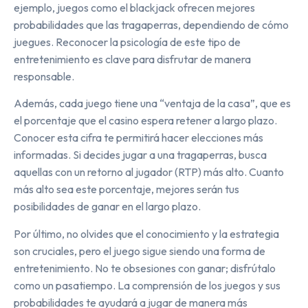
ejemplo, juegos como el blackjack ofrecen mejores
probabilidades que las tragaperras, dependiendo de cómo
juegues. Reconocer la psicología de este tipo de
entretenimiento es clave para disfrutar de manera
responsable.
Además, cada juego tiene una “ventaja de la casa”, que es
el porcentaje que el casino espera retener a largo plazo.
Conocer esta cifra te permitirá hacer elecciones más
informadas. Si decides jugar a una tragaperras, busca
aquellas con un retorno al jugador (RTP) más alto. Cuanto
más alto sea este porcentaje, mejores serán tus
posibilidades de ganar en el largo plazo.
Por último, no olvides que el conocimiento y la estrategia
son cruciales, pero el juego sigue siendo una forma de
entretenimiento. No te obsesiones con ganar; disfrútalo
como un pasatiempo. La comprensión de los juegos y sus
probabilidades te ayudará a jugar de manera más