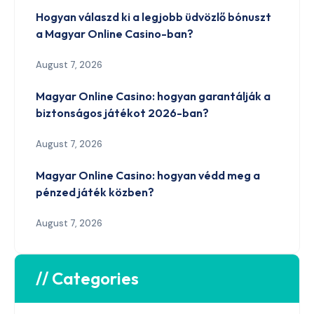
Hogyan válaszd ki a legjobb üdvözlő bónuszt
a Magyar Online Casino-ban?
August 7, 2026
Magyar Online Casino: hogyan garantálják a
biztonságos játékot 2026-ban?
August 7, 2026
Magyar Online Casino: hogyan védd meg a
pénzed játék közben?
August 7, 2026
// Categories