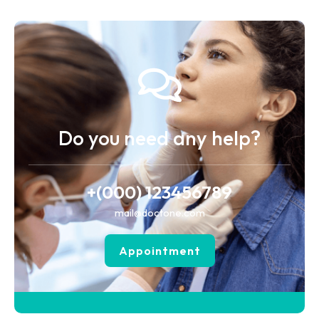
Do you need any help?
+(000) 123456789
mail@doctone.com
Appointment