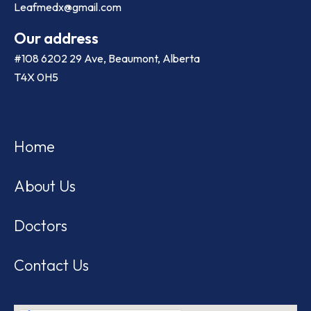
Leafmedx@gmail.com
Our address
#108 6202 29 Ave, Beaumont, Alberta
T4X 0H5
Home
About Us
Doctors
Contact Us