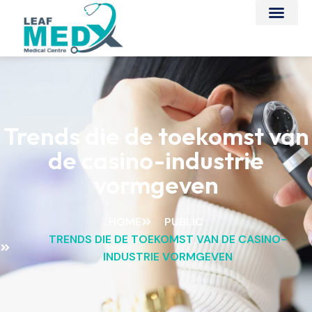
Trends die de toekomst van
de casino-industrie
vormgeven
HOME
PUBLIC
TRENDS DIE DE TOEKOMST VAN DE CASINO-
INDUSTRIE VORMGEVEN