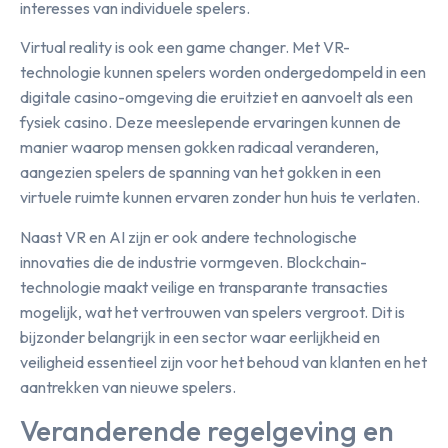
interesses van individuele spelers.
Virtual reality is ook een game changer. Met VR-
technologie kunnen spelers worden ondergedompeld in een
digitale casino-omgeving die eruitziet en aanvoelt als een
fysiek casino. Deze meeslepende ervaringen kunnen de
manier waarop mensen gokken radicaal veranderen,
aangezien spelers de spanning van het gokken in een
virtuele ruimte kunnen ervaren zonder hun huis te verlaten.
Naast VR en AI zijn er ook andere technologische
innovaties die de industrie vormgeven. Blockchain-
technologie maakt veilige en transparante transacties
mogelijk, wat het vertrouwen van spelers vergroot. Dit is
bijzonder belangrijk in een sector waar eerlijkheid en
veiligheid essentieel zijn voor het behoud van klanten en het
aantrekken van nieuwe spelers.
Veranderende regelgeving en