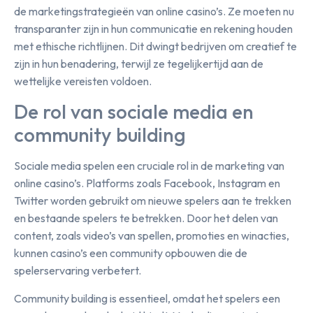
de marketingstrategieën van online casino’s. Ze moeten nu
transparanter zijn in hun communicatie en rekening houden
met ethische richtlijnen. Dit dwingt bedrijven om creatief te
zijn in hun benadering, terwijl ze tegelijkertijd aan de
wettelijke vereisten voldoen.
De rol van sociale media en
community building
Sociale media spelen een cruciale rol in de marketing van
online casino’s. Platforms zoals Facebook, Instagram en
Twitter worden gebruikt om nieuwe spelers aan te trekken
en bestaande spelers te betrekken. Door het delen van
content, zoals video’s van spellen, promoties en winacties,
kunnen casino’s een community opbouwen die de
spelerservaring verbetert.
Community building is essentieel, omdat het spelers een