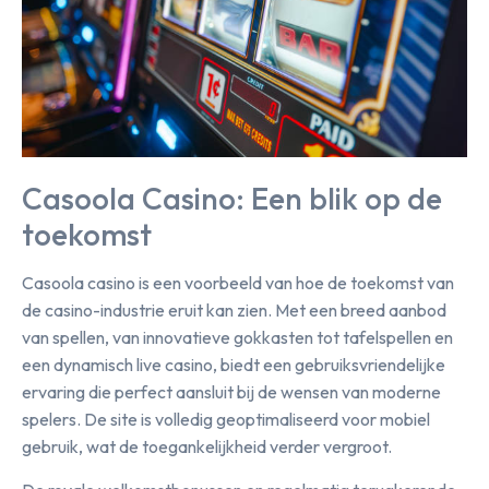
Casoola Casino: Een blik op de
toekomst
Casoola casino is een voorbeeld van hoe de toekomst van
de casino-industrie eruit kan zien. Met een breed aanbod
van spellen, van innovatieve gokkasten tot tafelspellen en
een dynamisch live casino, biedt een gebruiksvriendelijke
ervaring die perfect aansluit bij de wensen van moderne
spelers. De site is volledig geoptimaliseerd voor mobiel
gebruik, wat de toegankelijkheid verder vergroot.