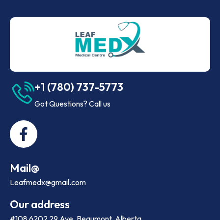
+1 (780) 737-5773
Got Questions? Call us
Mail@
Leafmedx@gmail.com
Our address
#108 6202 29 Ave, Beaumont, Alberta