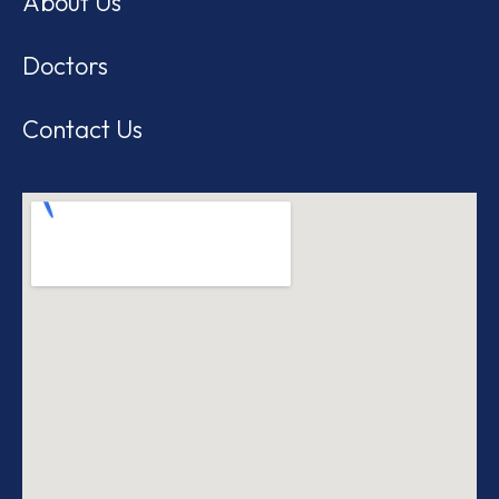
About Us
Doctors
Contact Us