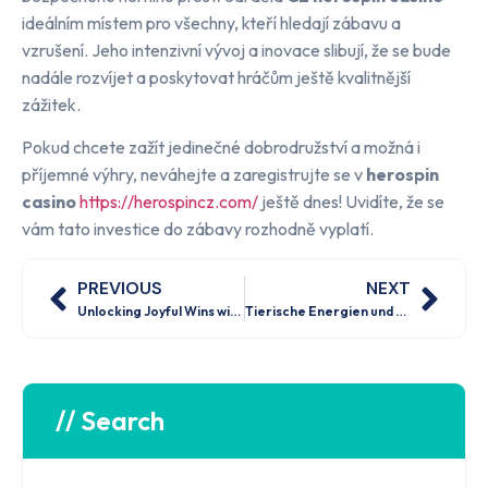
ideálním místem pro všechny, kteří hledají zábavu a
vzrušení. Jeho intenzivní vývoj a inovace slibují, že se bude
nadále rozvíjet a poskytovat hráčům ještě kvalitnější
zážitek.
Pokud chcete zažít jedinečné dobrodružství a možná i
příjemné výhry, neváhejte a zaregistrujte se v
herospin
casino
https://herospincz.com/
ještě dnes! Uvidíte, že se
vám tato investice do zábavy rozhodně vyplatí.
PREVIOUS
NEXT
Unlocking Joyful Wins with Emojino Casino’s Irresistible Bonuses
Tierische Energien und Münzmagie vereint für morgen
// Search