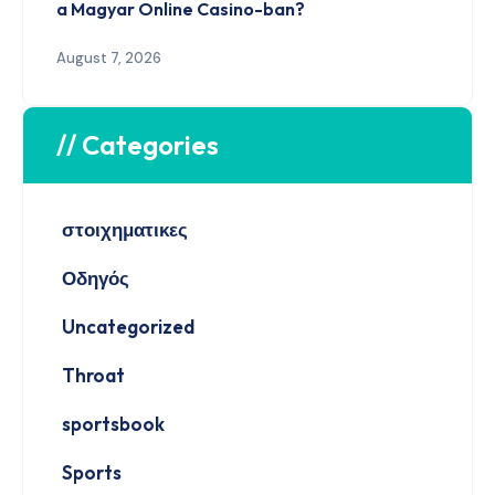
a Magyar Online Casino-ban?
August 7, 2026
// Categories
στοιχηματικες
Οδηγός
Uncategorized
Throat
sportsbook
Sports