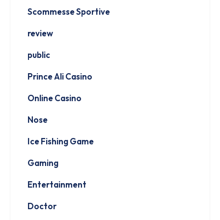
Scommesse Sportive
review
public
Prince Ali Casino
Online Casino
Nose
Ice Fishing Game
Gaming
Entertainment
Doctor