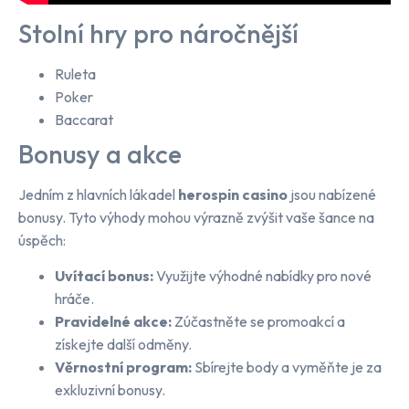
Stolní hry pro náročnější
Ruleta
Poker
Baccarat
Bonusy a akce
Jedním z hlavních lákadel
herospin casino
jsou nabízené
bonusy. Tyto výhody mohou výrazně zvýšit vaše šance na
úspěch:
Uvítací bonus:
Využijte výhodné nabídky pro nové
hráče.
Pravidelné akce:
Zúčastněte se promoakcí a
získejte další odměny.
Věrnostní program:
Sbírejte body a vyměňte je za
exkluzivní bonusy.