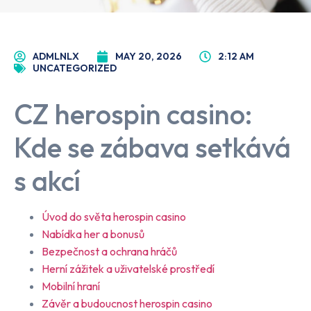
ADMLNLX
MAY 20, 2026
2:12 AM
UNCATEGORIZED
CZ herospin casino:
Kde se zábava setkává
s akcí
Úvod do světa herospin casino
Nabídka her a bonusů
Bezpečnost a ochrana hráčů
Herní zážitek a uživatelské prostředí
Mobilní hraní
Závěr a budoucnost herospin casino