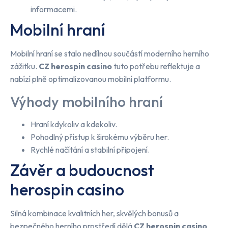
informacemi.
Mobilní hraní
Mobilní hraní se stalo nedílnou součástí moderního herního
zážitku.
CZ herospin casino
tuto potřebu reflektuje a
nabízí plně optimalizovanou mobilní platformu.
Výhody mobilního hraní
Hraní kdykoliv a kdekoliv.
Pohodlný přístup k širokému výběru her.
Rychlé načítání a stabilní připojení.
Závěr a budoucnost
herospin casino
Silná kombinace kvalitních her, skvělých bonusů a
bezpečného herního prostředí dělá
CZ herospin casino