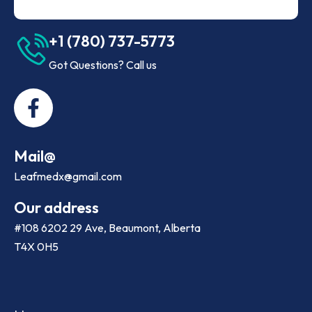
+1 (780) 737-5773
Got Questions? Call us
Mail@
Leafmedx@gmail.com
Our address
#108 6202 29 Ave, Beaumont, Alberta
T4X 0H5