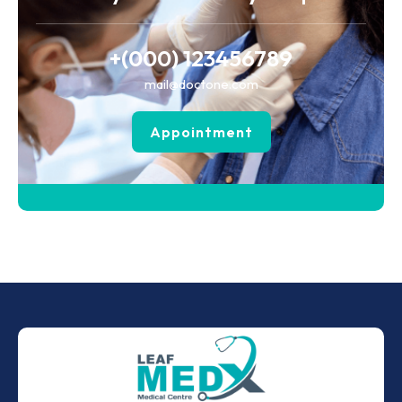
+(000) 123456789
mail@doctone.com
Appointment