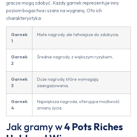
gracze mogą zdobyć. Każdy garnek reprezentuje inny
poziom bogactwa i szans na wygraną. Oto ich
charakterystyka:
Garnek
Małe nagrody, ale łatwiejsze do zdobycia.
1
Garnek
Średnie nagrody, z większym ryzykiem.
2
Garnek
Duże nagrody, które wymagają
3
zaangażowania.
Garnek
Największa nagroda, oferująca możliwość
4
zmiany życia.
Jak gramy w
4 Pots Riches