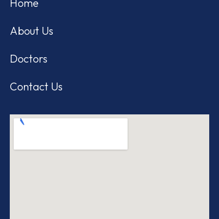
Home
About Us
Doctors
Contact Us