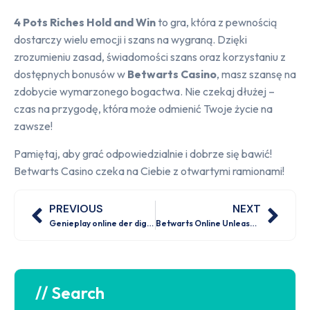
4 Pots Riches Hold and Win
to gra, która z pewnością
dostarczy wielu emocji i szans na wygraną. Dzięki
zrozumieniu zasad, świadomości szans oraz korzystaniu z
dostępnych bonusów w
Betwarts Casino
, masz szansę na
zdobycie wymarzonego bogactwa. Nie czekaj dłużej –
czas na przygodę, która może odmienić Twoje życie na
zawsze!
Pamiętaj, aby grać odpowiedzialnie i dobrze się bawić!
Betwarts Casino czeka na Ciebie z otwartymi ramionami!
PREVIOUS
NEXT
Genieplay online der digitalisierte Zauber für grenzenlosen Spielspaß
Betwarts Online Unleashed Discover the Future of Virtual Betting Experiences
// Search