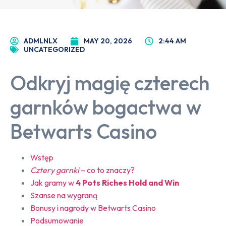
ADMLNLX
MAY 20, 2026
2:44 AM
UNCATEGORIZED
Odkryj magię czterech
garnków bogactwa w
Betwarts Casino
Wstęp
Cztery garnki
– co to znaczy?
Jak gramy w
4 Pots Riches Hold and Win
Szanse na wygraną
Bonusy i nagrody w Betwarts Casino
Podsumowanie