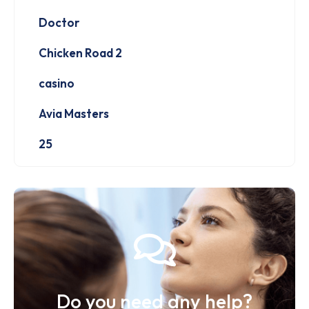
Doctor
Chicken Road 2
casino
Avia Masters
25
Do you need any help?