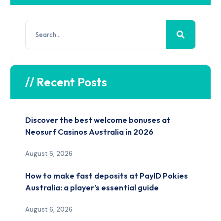
// Recent Posts
Discover the best welcome bonuses at
Neosurf Casinos Australia in 2026
August 6, 2026
How to make fast deposits at PayID Pokies
Australia: a player’s essential guide
August 6, 2026