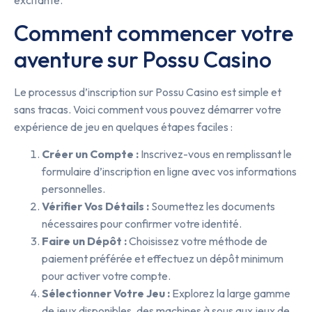
excitante.
Comment commencer votre
aventure sur Possu Casino
Le processus d’inscription sur Possu Casino est simple et
sans tracas. Voici comment vous pouvez démarrer votre
expérience de jeu en quelques étapes faciles :
Créer un Compte :
Inscrivez-vous en remplissant le
formulaire d’inscription en ligne avec vos informations
personnelles.
Vérifier Vos Détails :
Soumettez les documents
nécessaires pour confirmer votre identité.
Faire un Dépôt :
Choisissez votre méthode de
paiement préférée et effectuez un dépôt minimum
pour activer votre compte.
Sélectionner Votre Jeu :
Explorez la large gamme
de jeux disponibles, des machines à sous aux jeux de