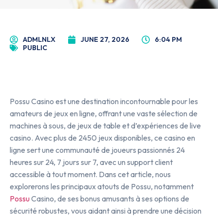
ADMLNLX
JUNE 27, 2026
6:04 PM
PUBLIC
Possu Casino est une destination incontournable pour les
amateurs de jeux en ligne, offrant une vaste sélection de
machines à sous, de jeux de table et d’expériences de live
casino. Avec plus de 2450 jeux disponibles, ce casino en
ligne sert une communauté de joueurs passionnés 24
heures sur 24, 7 jours sur 7, avec un support client
accessible à tout moment. Dans cet article, nous
explorerons les principaux atouts de Possu, notamment
Possu
Casino, de ses bonus amusants à ses options de
sécurité robustes, vous aidant ainsi à prendre une décision