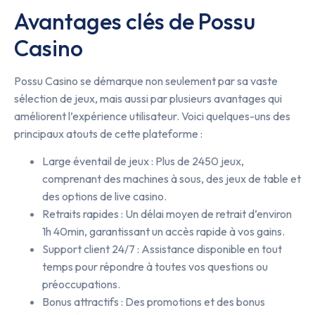
Avantages clés de Possu
Casino
Possu Casino se démarque non seulement par sa vaste
sélection de jeux, mais aussi par plusieurs avantages qui
améliorent l’expérience utilisateur. Voici quelques-uns des
principaux atouts de cette plateforme :
Large éventail de jeux : Plus de 2450 jeux,
comprenant des machines à sous, des jeux de table et
des options de live casino.
Retraits rapides : Un délai moyen de retrait d’environ
1h 40min, garantissant un accès rapide à vos gains.
Support client 24/7 : Assistance disponible en tout
temps pour répondre à toutes vos questions ou
préoccupations.
Bonus attractifs : Des promotions et des bonus