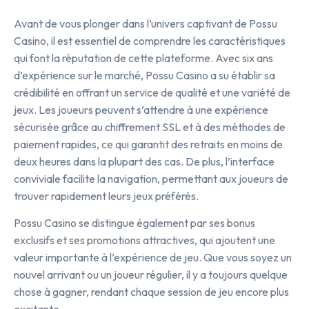
Avant de vous plonger dans l’univers captivant de Possu
Casino, il est essentiel de comprendre les caractéristiques
qui font la réputation de cette plateforme. Avec six ans
d’expérience sur le marché, Possu Casino a su établir sa
crédibilité en offrant un service de qualité et une variété de
jeux. Les joueurs peuvent s’attendre à une expérience
sécurisée grâce au chiffrement SSL et à des méthodes de
paiement rapides, ce qui garantit des retraits en moins de
deux heures dans la plupart des cas. De plus, l’interface
conviviale facilite la navigation, permettant aux joueurs de
trouver rapidement leurs jeux préférés.
Possu Casino se distingue également par ses bonus
exclusifs et ses promotions attractives, qui ajoutent une
valeur importante à l’expérience de jeu. Que vous soyez un
nouvel arrivant ou un joueur régulier, il y a toujours quelque
chose à gagner, rendant chaque session de jeu encore plus