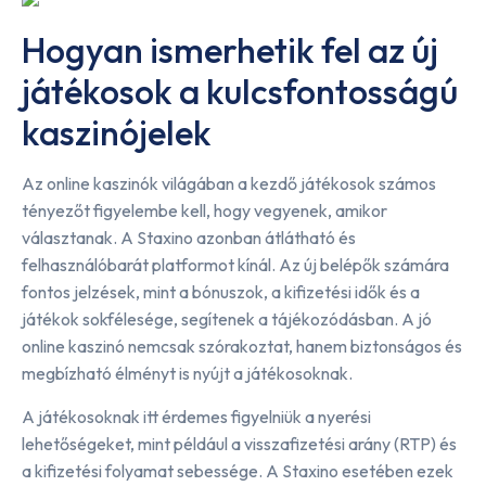
Hogyan ismerhetik fel az új
játékosok a kulcsfontosságú
kaszinójelek
Az online kaszinók világában a kezdő játékosok számos
tényezőt figyelembe kell, hogy vegyenek, amikor
választanak. A Staxino azonban átlátható és
felhasználóbarát platformot kínál. Az új belépők számára
fontos jelzések, mint a bónuszok, a kifizetési idők és a
játékok sokfélesége, segítenek a tájékozódásban. A jó
online kaszinó nemcsak szórakoztat, hanem biztonságos és
megbízható élményt is nyújt a játékosoknak.
A játékosoknak itt érdemes figyelniük a nyerési
lehetőségeket, mint például a visszafizetési arány (RTP) és
a kifizetési folyamat sebessége. A Staxino esetében ezek