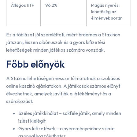
Átlagos RTP
96.2%
Magas nyerési
lehetőség az
élmények során.
Ez a táblázat jól szemlélteti, miért érdemes a Staxinon
játszani, hiszen a bónuszok és a gyors kifizetési
lehetőségek minden játékos számára vonzóak.
Főbb előnyök
A Staxino lehetőségei messze túlmutatnak a szokásos
online kaszinó ajánlatokon. A játékosok számos előnyt
élvezhetnek, amelyek javítják a játékélményt és a
szórakozást.
Széles játékkínálat – sokféle játék, amely minden
ízlést kielégít.
Gyors kifizetések – a nyereményeidhez szinte
azonnal hozzájuthatsz.