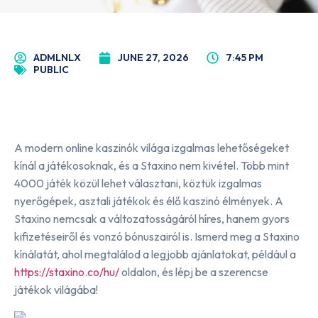
ADMLNLX
JUNE 27, 2026
7:45 PM
PUBLIC
A modern online kaszinók világa izgalmas lehetőségeket
kínál a játékosoknak, és a Staxino nem kivétel. Több mint
4000 játék közül lehet választani, köztük izgalmas
nyerőgépek, asztali játékok és élő kaszinó élmények. A
Staxino nemcsak a változatosságáról híres, hanem gyors
kifizetéseiről és vonzó bónuszairól is. Ismerd meg a Staxino
kínálatát, ahol megtalálod a legjobb ajánlatokat, például a
https://staxino.co/hu/
oldalon, és lépj be a szerencse
játékok világába!