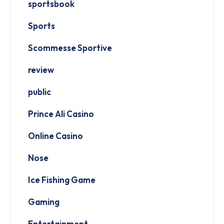
sportsbook
Sports
Scommesse Sportive
review
public
Prince Ali Casino
Online Casino
Nose
Ice Fishing Game
Gaming
Entertainment