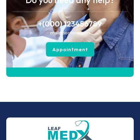
+(000) 123456789
mail@doctone.com
Appointment