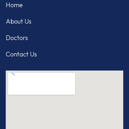
Home
About Us
Doctors
Contact Us