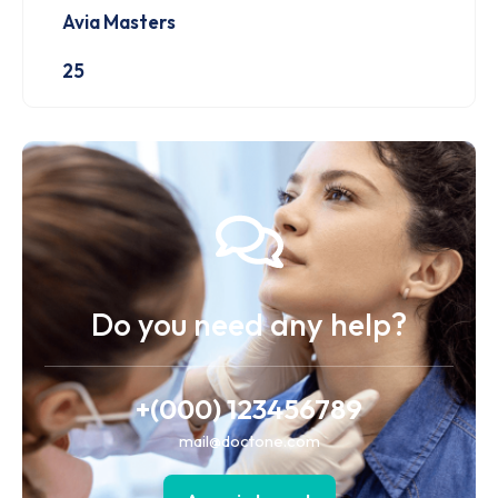
Avia Masters
25
Do you need any help?
+(000) 123456789
mail@doctone.com