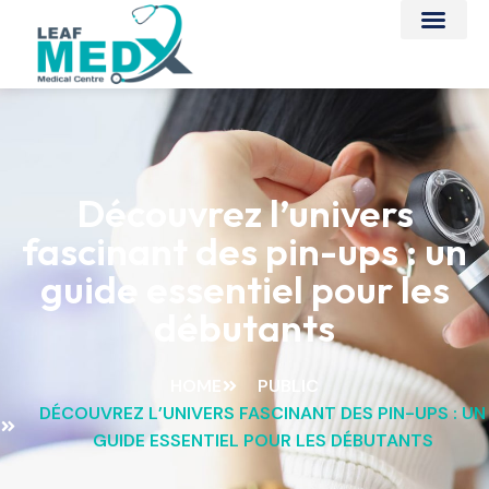
Découvrez l’univers
fascinant des pin-ups : un
guide essentiel pour les
débutants
HOME
PUBLIC
DÉCOUVREZ L’UNIVERS FASCINANT DES PIN-UPS : UN
GUIDE ESSENTIEL POUR LES DÉBUTANTS