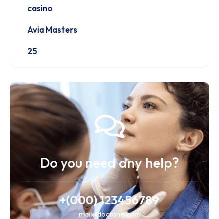
casino
Avia Masters
25
Do you need any help?
+(000) 123456789
mail@doctone.com