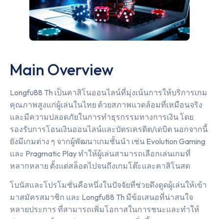
Main Overview
Longfu88 Th เป็นคาสิโนออนไลน์ที่มุ่งเน้นการให้บริการเกม
คุณภาพสูงแก่ผู้เล่นในไทย ด้วยสภาพแวดล้อมที่เหมือนจริง
และมีความปลอดภัยในการทำธุรกรรมทางการเงิน โดย
รองรับการโอนเงินออนไลน์และบัตรเครดิต/เดบิต นอกจากนี้
ยังมีเกมต่าง ๆ จากผู้พัฒนาเกมชั้นนำ เช่น Evolution Gaming
และ Pragmatic Play ทำให้ผู้เล่นสามารถเลือกเล่นเกมที่
หลากหลาย ตั้งแต่สล็อตไปจนถึงเกมโต๊ะและคาสิโนสด
โบนัสและโปรโมชั่นคือหนึ่งในปัจจัยที่ช่วยดึงดูดผู้เล่นให้เข้า
มาสมัครสมาชิก และ Longfu88 Th มีข้อเสนอที่น่าสนใจ
หลายประการ ที่สามารถเพิ่มโอกาสในการชนะและทำให้