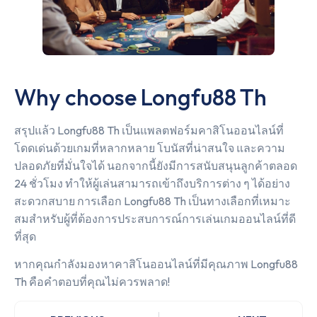
Why choose Longfu88 Th
สรุปแล้ว Longfu88 Th เป็นแพลตฟอร์มคาสิโนออนไลน์ที่
โดดเด่นด้วยเกมที่หลากหลาย โบนัสที่น่าสนใจ และความ
ปลอดภัยที่มั่นใจได้ นอกจากนี้ยังมีการสนับสนุนลูกค้าตลอด
24 ชั่วโมง ทำให้ผู้เล่นสามารถเข้าถึงบริการต่าง ๆ ได้อย่าง
สะดวกสบาย การเลือก Longfu88 Th เป็นทางเลือกที่เหมาะ
สมสำหรับผู้ที่ต้องการประสบการณ์การเล่นเกมออนไลน์ที่ดี
ที่สุด
หากคุณกำลังมองหาคาสิโนออนไลน์ที่มีคุณภาพ Longfu88
Th คือคำตอบที่คุณไม่ควรพลาด!