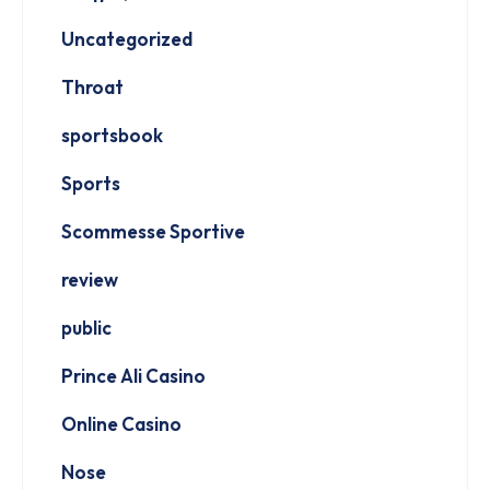
Uncategorized
Throat
sportsbook
Sports
Scommesse Sportive
review
public
Prince Ali Casino
Online Casino
Nose