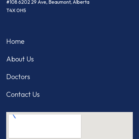
#108 6202 29 Ave, Beaumont, Alberta
T4X 0H5
Home
About Us
Doctors
Contact Us