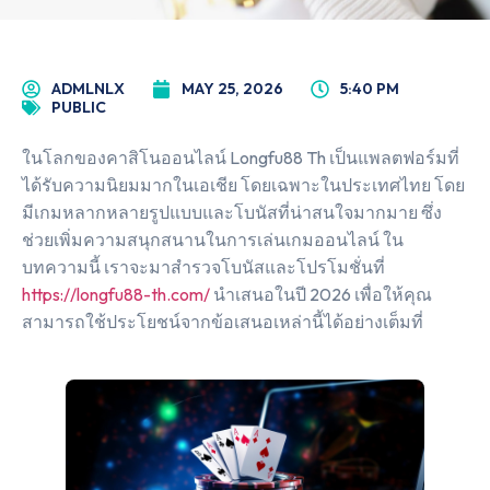
ADMLNLX
MAY 25, 2026
5:40 PM
PUBLIC
ในโลกของคาสิโนออนไลน์ Longfu88 Th เป็นแพลตฟอร์มที่
ได้รับความนิยมมากในเอเชีย โดยเฉพาะในประเทศไทย โดย
มีเกมหลากหลายรูปแบบและโบนัสที่น่าสนใจมากมาย ซึ่ง
ช่วยเพิ่มความสนุกสนานในการเล่นเกมออนไลน์ ใน
บทความนี้ เราจะมาสำรวจโบนัสและโปรโมชั่นที่
https://longfu88-th.com/
นำเสนอในปี 2026 เพื่อให้คุณ
สามารถใช้ประโยชน์จากข้อเสนอเหล่านี้ได้อย่างเต็มที่