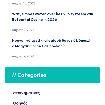
August 10, 2026
Wat je moet weten over het VIP-systeem van
Betportal Casino in 2026
August 9, 2026
Hogyan válaszd ki a legjobb üdvözlő bónuszt
a Magyar Online Casino-ban?
August 7, 2026
// Categories
στοιχηματικες
Οδηγός