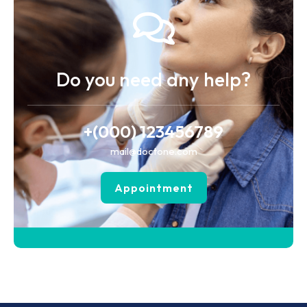
Do you need any help?
+(000) 123456789
mail@doctone.com
Appointment