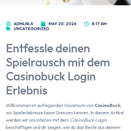
ADMLNLX
MAY 20, 2026
8:17 AM
UNCATEGORIZED
Entfessle deinen
Spielrausch mit dem
Casinobuck Login
Erlebnis
Willkommen im aufregenden Universum von
CasinoBuck
,
wo Spielerlebnisse keine Grenzen kennen. In diesem Artikel
werden wir uns intensiv mit dem
CasinoBuck Login
beschäftigen und dir zeigen, wie du das Beste aus deinem