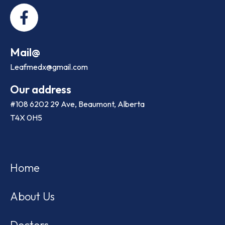
Mail@
Leafmedx@gmail.com
Our address
#108 6202 29 Ave, Beaumont, Alberta
T4X 0H5
Home
About Us
Doctors