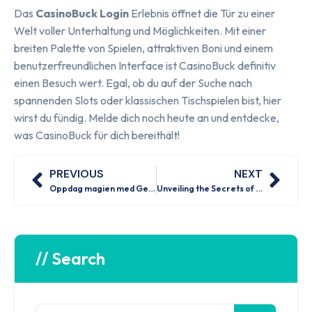
Das
CasinoBuck Login
Erlebnis öffnet die Tür zu einer
Welt voller Unterhaltung und Möglichkeiten. Mit einer
breiten Palette von Spielen, attraktiven Boni und einem
benutzerfreundlichen Interface ist CasinoBuck definitiv
einen Besuch wert. Egal, ob du auf der Suche nach
spannenden Slots oder klassischen Tischspielen bist, hier
wirst du fündig. Melde dich noch heute an und entdecke,
was CasinoBuck für dich bereithält!
PREVIOUS
NEXT
Oppdag magien med Genieplay innlogging for uendelig moro
Unveiling the Secrets of Casinobuck Experiences for Thrill Seekers
// Search