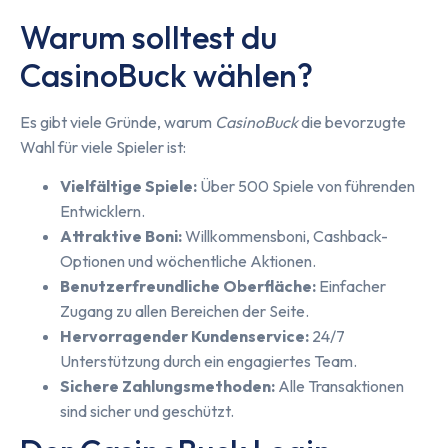
Warum solltest du
CasinoBuck wählen?
Es gibt viele Gründe, warum
CasinoBuck
die bevorzugte
Wahl für viele Spieler ist:
Vielfältige Spiele:
Über 500 Spiele von führenden
Entwicklern.
Attraktive Boni:
Willkommensboni, Cashback-
Optionen und wöchentliche Aktionen.
Benutzerfreundliche Oberfläche:
Einfacher
Zugang zu allen Bereichen der Seite.
Hervorragender Kundenservice:
24/7
Unterstützung durch ein engagiertes Team.
Sichere Zahlungsmethoden:
Alle Transaktionen
sind sicher und geschützt.