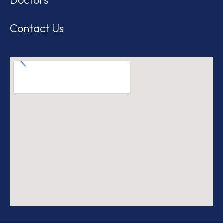
Contact Us