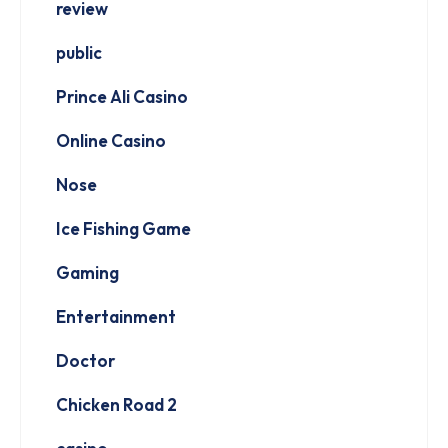
review
public
Prince Ali Casino
Online Casino
Nose
Ice Fishing Game
Gaming
Entertainment
Doctor
Chicken Road 2