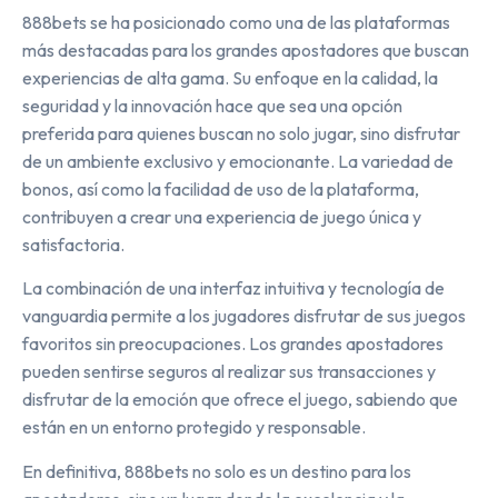
888bets se ha posicionado como una de las plataformas
más destacadas para los grandes apostadores que buscan
experiencias de alta gama. Su enfoque en la calidad, la
seguridad y la innovación hace que sea una opción
preferida para quienes buscan no solo jugar, sino disfrutar
de un ambiente exclusivo y emocionante. La variedad de
bonos, así como la facilidad de uso de la plataforma,
contribuyen a crear una experiencia de juego única y
satisfactoria.
La combinación de una interfaz intuitiva y tecnología de
vanguardia permite a los jugadores disfrutar de sus juegos
favoritos sin preocupaciones. Los grandes apostadores
pueden sentirse seguros al realizar sus transacciones y
disfrutar de la emoción que ofrece el juego, sabiendo que
están en un entorno protegido y responsable.
En definitiva, 888bets no solo es un destino para los