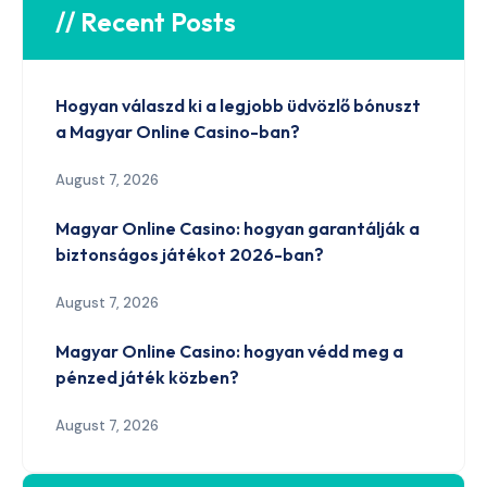
// Recent Posts
Hogyan válaszd ki a legjobb üdvözlő bónuszt
a Magyar Online Casino-ban?
August 7, 2026
Magyar Online Casino: hogyan garantálják a
biztonságos játékot 2026-ban?
August 7, 2026
Magyar Online Casino: hogyan védd meg a
pénzed játék közben?
August 7, 2026