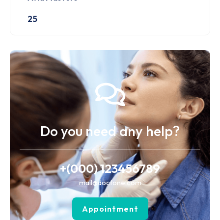
25
Do you need any help?
+(000) 123456789
mail@doctone.com
Appointment