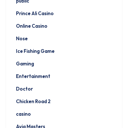
public
Prince Ali Casino
Online Casino
Nose
Ice Fishing Game
Gaming
Entertainment
Doctor
Chicken Road 2
casino
Avia Masters