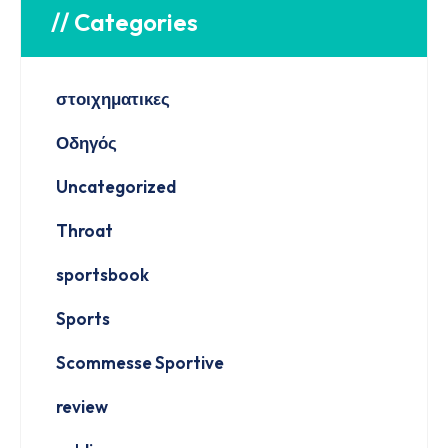
// Categories
στοιχηματικες
Οδηγός
Uncategorized
Throat
sportsbook
Sports
Scommesse Sportive
review