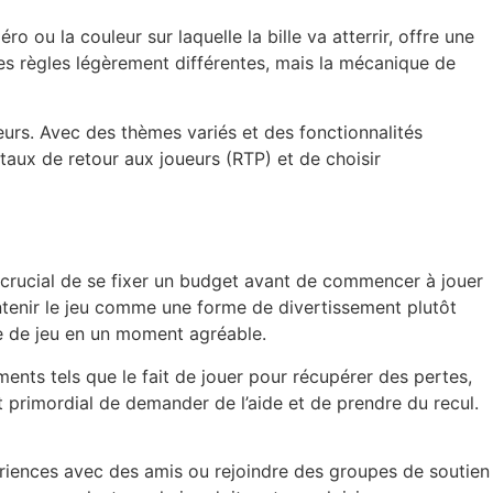
 ou la couleur sur laquelle la bille va atterrir, offre une
des règles légèrement différentes, mais la mécanique de
urs. Avec des thèmes variés et des fonctionnalités
 taux de retour aux joueurs (RTP) et de choisir
t crucial de se fixer un budget avant de commencer à jouer
intenir le jeu comme une forme de divertissement plutôt
nce de jeu en un moment agréable.
nts tels que le fait de jouer pour récupérer des pertes,
st primordial de demander de l’aide et de prendre du recul.
expériences avec des amis ou rejoindre des groupes de soutien