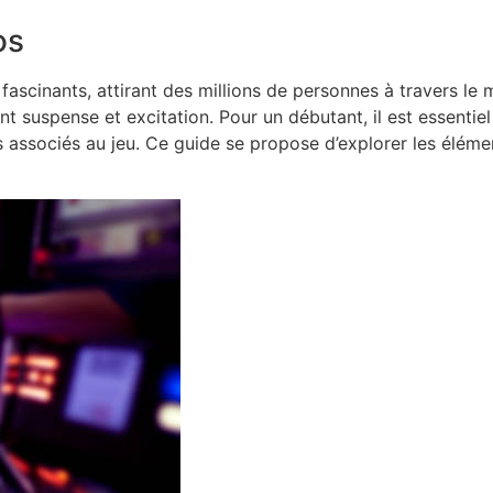
os
fascinants, attirant des millions de personnes à travers le
t suspense et excitation. Pour un débutant, il est essentie
 associés au jeu. Ce guide se propose d’explorer les élémen