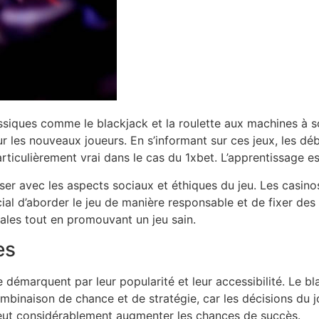
lassiques comme le blackjack et la roulette aux machines à 
ur les nouveaux joueurs. En s’informant sur ces jeux, les dé
ticulièrement vrai dans le cas du 1xbet. L’apprentissage est
iser avec les aspects sociaux et éthiques du jeu. Les casino
ial d’aborder le jeu de manière responsable et de fixer des l
ales tout en promouvant un jeu sain.
es
e démarquent par leur popularité et leur accessibilité. Le b
combinaison de chance et de stratégie, car les décisions du j
peut considérablement augmenter les chances de succès.