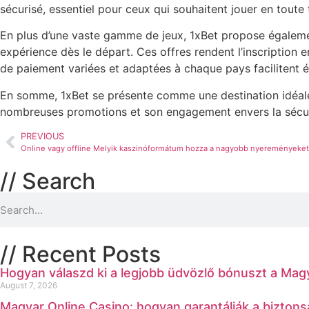
sécurisé, essentiel pour ceux qui souhaitent jouer en toute tr
En plus d’une vaste gamme de jeux, 1xBet propose égaleme
expérience dès le départ. Ces offres rendent l’inscription
de paiement variées et adaptées à chaque pays facilitent ég
En somme, 1xBet se présente comme une destination idéale 
nombreuses promotions et son engagement envers la sécurit
PREVIOUS
Online vagy offline Melyik kaszinóformátum hozza a nagyobb nyereményeket
// Search
// Recent Posts
Hogyan válaszd ki a legjobb üdvözlő bónuszt a Mag
August 7, 2026
Magyar Online Casino: hogyan garantálják a bizton