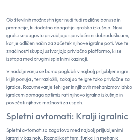
Ob številnih možnostih iger nudi tudi različne bonuse in
promocije, ki dodatno obogatijo igralsko izkušnjo. Novi
igralci se pogosto privabljajo s privlačnimi dobrodošlicami,
kar je odličen način za začetek njihove igralne poti. Vse te
značilnosti skupaj ustvarjajo privlačno platformo, ki se
izstopa med drugimi spletnimi kazinoji.
V nadaljevanju se bomo poglobili v najbolj priljubljene igre,
ki jih ponuja , ter razložili, zakaj so te igre tako privlačne za
igralce. Razumevanje teh iger in njihovih mehanizmov lahko
igralcem pomaga optimizirati njihovo igralno izkušnjo in
povečati njihove možnosti za uspeh.
Spletni avtomati: Kralji igralnic
Spletni avtomati so zagotovo med najbolj priljubljenimi
igrami v kazinoju. Raznolikost tem, funkcij in mehanik