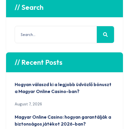
// Search
// Recent Posts
Hogyan válaszd ki a legjobb üdvözlő bónuszt
a Magyar Online Casino-ban?
August 7, 2026
Magyar Online Casino: hogyan garantálják a
biztonságos játékot 2026-ban?