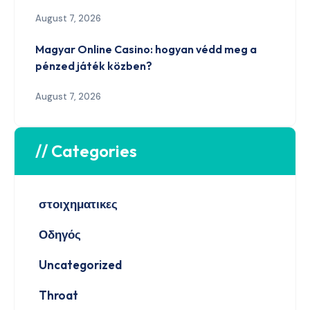
August 7, 2026
Magyar Online Casino: hogyan védd meg a
pénzed játék közben?
August 7, 2026
// Categories
στοιχηματικες
Οδηγός
Uncategorized
Throat