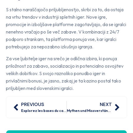
S stalno naraščajočo priljubljenostjo, skrbi za to, da ostaja
na vrhu trendov v industriji spletnih iger. Nove igre,
promocije in izboljšave platforme zagotavljajo, da se igralci
nenehno vračajo po še več zabave. V kombinaciji z 24/7
podporo strankam, ta platforma ponuja vse, kar igralci
potrebujejo za nepozabno izkušnjo igranja.
Za vse ljubitelje iger na srečo je odlična izbira, ki ponuja
priložnost za zabavo, socializacijo in potencialno osvojitev
velikih dobitkov. S svojo raznoliko ponudbo iger in
privlačnimi bonusi, je jasno, zakaj je ta kazino postal tako
priljubljen med slovenskimi igralci.
PREVIOUS
NEXT
Explorez les bases du casino un guide pour débutants
Mythen und Missverständnisse beim Glücksspiel Wahrheiten hinter den häufigsten Irrtümern