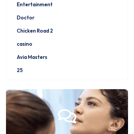
Entertainment
Doctor
Chicken Road 2
casino
Avia Masters
25