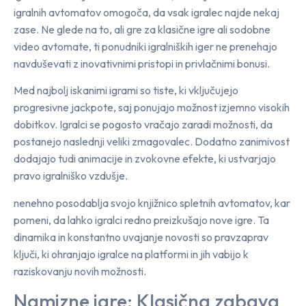
igralnih avtomatov omogoča, da vsak igralec najde nekaj
zase. Ne glede na to, ali gre za klasične igre ali sodobne
video avtomate, ti ponudniki igralniških iger ne prenehajo
navduševati z inovativnimi pristopi in privlačnimi bonusi.
Med najbolj iskanimi igrami so tiste, ki vključujejo
progresivne jackpote, saj ponujajo možnost izjemno visokih
dobitkov. Igralci se pogosto vračajo zaradi možnosti, da
postanejo naslednji veliki zmagovalec. Dodatno zanimivost
dodajajo tudi animacije in zvokovne efekte, ki ustvarjajo
pravo igralniško vzdušje.
nenehno posodablja svojo knjižnico spletnih avtomatov, kar
pomeni, da lahko igralci redno preizkušajo nove igre. Ta
dinamika in konstantno uvajanje novosti so pravzaprav
ključi, ki ohranjajo igralce na platformi in jih vabijo k
raziskovanju novih možnosti.
Namizne igre: Klasična zabava