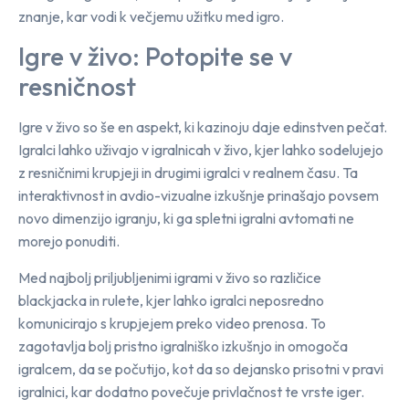
znanje, kar vodi k večjemu užitku med igro.
Igre v živo: Potopite se v
resničnost
Igre v živo so še en aspekt, ki kazinoju daje edinstven pečat.
Igralci lahko uživajo v igralnicah v živo, kjer lahko sodelujejo
z resničnimi krupjeji in drugimi igralci v realnem času. Ta
interaktivnost in avdio-vizualne izkušnje prinašajo povsem
novo dimenzijo igranju, ki ga spletni igralni avtomati ne
morejo ponuditi.
Med najbolj priljubljenimi igrami v živo so različice
blackjacka in rulete, kjer lahko igralci neposredno
komunicirajo s krupjejem preko video prenosa. To
zagotavlja bolj pristno igralniško izkušnjo in omogoča
igralcem, da se počutijo, kot da so dejansko prisotni v pravi
igralnici, kar dodatno povečuje privlačnost te vrste iger.