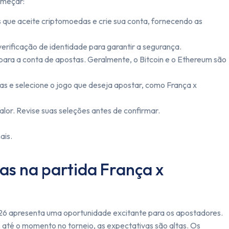
omeçar:
que aceite criptomoedas e crie sua conta, fornecendo as
rificação de identidade para garantir a segurança.
para a conta de apostas. Geralmente, o Bitcoin e o Ethereum são
s e selecione o jogo que deseja apostar, como França x
valor. Revise suas seleções antes de confirmar.
ais.
as na partida França x
26 apresenta uma oportunidade excitante para os apostadores.
 até o momento no torneio, as expectativas são altas. Os