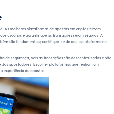
e
ça. As melhores plataformas de apostas em cripto utilizam
dos usuários e garantir que as transações sejam seguras. A
bém são fundamentais; certifique-se de que a plataforma na
.
 de segurança, pois as transações são descentralizadas e não
de dos apostadores. Escolher plataformas que tenham um
na experiência de apostas.