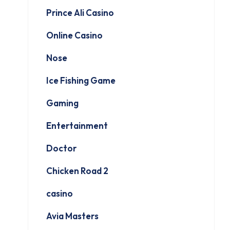
Prince Ali Casino
Online Casino
Nose
Ice Fishing Game
Gaming
Entertainment
Doctor
Chicken Road 2
casino
Avia Masters