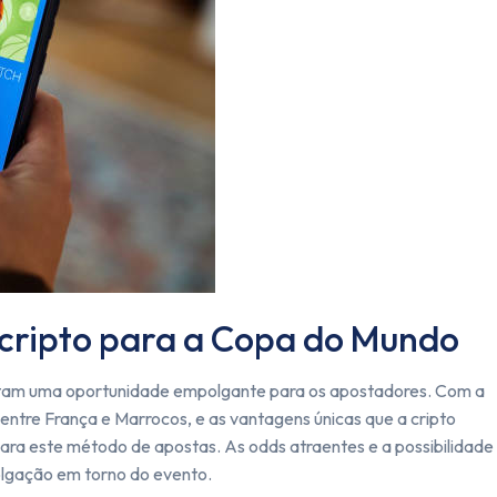
 cripto para a Copa do Mundo
tam uma oportunidade empolgante para os apostadores. Com a
ntre França e Marrocos, e as vantagens únicas que a cripto
para este método de apostas. As odds atraentes e a possibilidade
lgação em torno do evento.