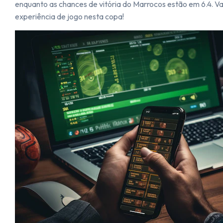
enquanto as chances de vitória do Marrocos estão em 6.4. 
experiência de jogo nesta copa!