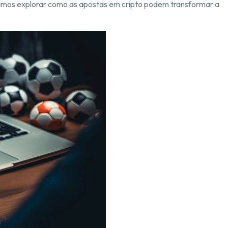
Vamos explorar como as apostas em cripto podem transformar a