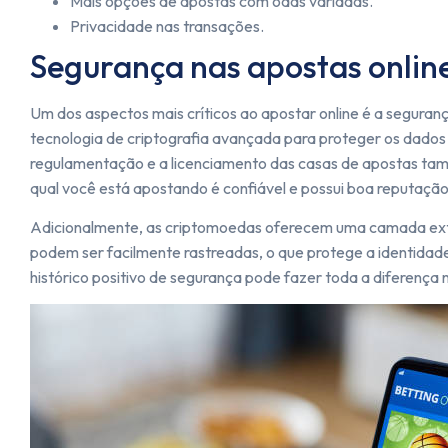
Mais opções de apostas com odds variadas.
Privacidade nas transações.
Segurança nas apostas onlin
Um dos aspectos mais críticos ao apostar online é a seguran
tecnologia de criptografia avançada para proteger os dados 
regulamentação e a licenciamento das casas de apostas tam
qual você está apostando é confiável e possui boa reputação
Adicionalmente, as criptomoedas oferecem uma camada extra
podem ser facilmente rastreadas, o que protege a identida
histórico positivo de segurança pode fazer toda a diferença 