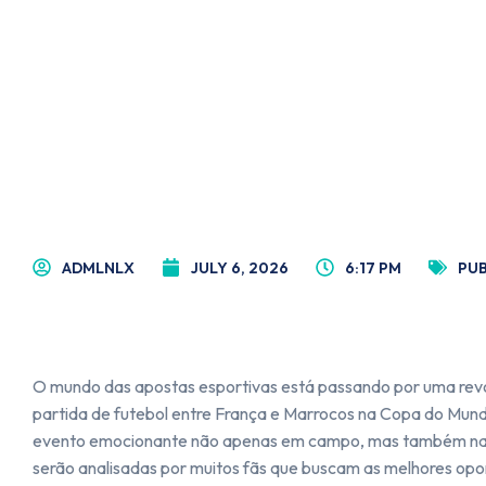
ADMLNLX
JULY 6, 2026
6:17 PM
PUB
O mundo das apostas esportivas está passando por uma rev
partida de futebol entre França e Marrocos na Copa do Mund
evento emocionante não apenas em campo, mas também nas
serão analisadas por muitos fãs que buscam as melhores opor