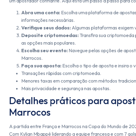
um apostador confiante. Aqui está um passo a passo para c
Abra uma conta:
Escolha uma plataforma de apostas 
informações necessárias.
Verifique seus dados:
Algumas plataformas exigem ve
Deposite criptomoedas:
Transfira sua criptomoeda 
as opções mais populares.
Escolha seu evento:
Navegue pelas opções de aposta
Marrocos.
Faça sua aposta:
Escolha o tipo de aposta e insira o 
Transações rápidas com criptomoeda.
Menores taxas em comparação com métodos tradicion
Mais privacidade e segurança nas apostas.
Detalhes práticos para apost
Marrocos
A partida entre França e Marrocos na Copa do Mundo de 20
Com Kylian Mbappé liderando a equipe francesa e com 7 gols