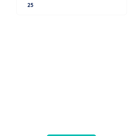
25
Do you need any
help?
+(000) 123456789
mail@doctone.com