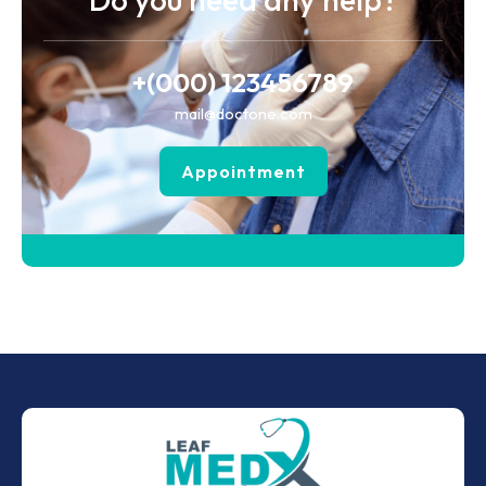
+(000) 123456789
mail@doctone.com
Appointment