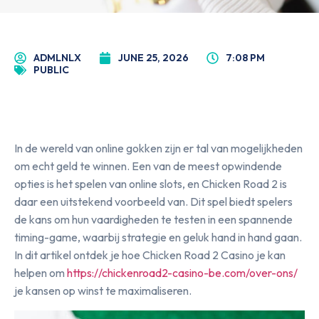
ADMLNLX
JUNE 25, 2026
7:08 PM
PUBLIC
In de wereld van online gokken zijn er tal van mogelijkheden
om echt geld te winnen. Een van de meest opwindende
opties is het spelen van online slots, en Chicken Road 2 is
daar een uitstekend voorbeeld van. Dit spel biedt spelers
de kans om hun vaardigheden te testen in een spannende
timing-game, waarbij strategie en geluk hand in hand gaan.
In dit artikel ontdek je hoe Chicken Road 2 Casino je kan
helpen om
https://chickenroad2-casino-be.com/over-ons/
je kansen op winst te maximaliseren.