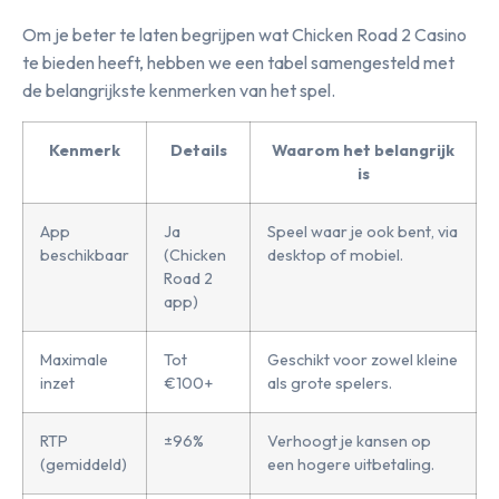
Om je beter te laten begrijpen wat Chicken Road 2 Casino
te bieden heeft, hebben we een tabel samengesteld met
de belangrijkste kenmerken van het spel.
Kenmerk
Details
Waarom het belangrijk
is
App
Ja
Speel waar je ook bent, via
beschikbaar
(Chicken
desktop of mobiel.
Road 2
app)
Maximale
Tot
Geschikt voor zowel kleine
inzet
€100+
als grote spelers.
RTP
±96%
Verhoogt je kansen op
(gemiddeld)
een hogere uitbetaling.