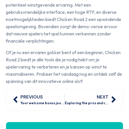
potentieel winstgevende ervaring. Met een
gebruiksvriendelijke interface, een hoge RTP, en diverse
inzetmogelijkheden biedt Chicken Road 2 een opwindende
speelomgeving. Bovendien zorgt de demo-versie ervoor
dat nieuwe spelers het spel kunnen verkennen zonder
financiële verplichtingen.
Of je nu een ervaren gokker bent of een beginner, Chicken
Road 2 biedt je alle tools die je nodig hebt om je
spelervaring te verbeteren en je kansen op winst te
maximaliseren. Probeer het vandaag nog en ontdek zelf de
spanning van dit innovatieve online slot!
PREVIOUS
NEXT
Your welcome bonus journey: safe payment methods for table games and slots
Exploring the pros and cons of online casinos compared to brick-and-mortar venues