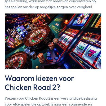
speelervaring, waar men zich meer kan concentreren op
het spel en minder op mogelijke zorgen over veiligheid.
Waarom kiezen voor
Chicken Road 2?
Kiezen voor Chicken Road 2 is een verstandige beslissing
voor elke speler die op zoek is naar een spannende en