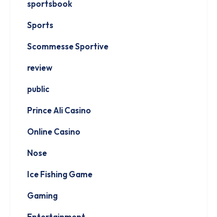
sportsbook
Sports
Scommesse Sportive
review
public
Prince Ali Casino
Online Casino
Nose
Ice Fishing Game
Gaming
Entertainment