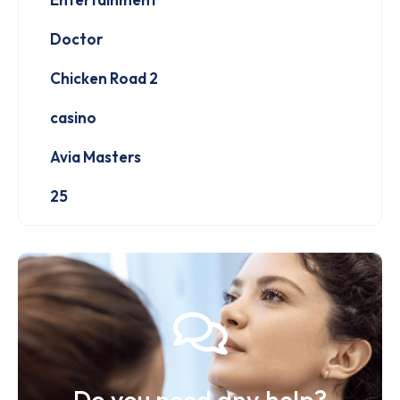
Doctor
Chicken Road 2
casino
Avia Masters
25
Do you need any help?