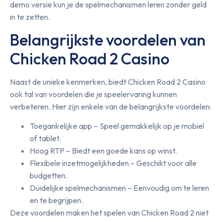
demo versie kun je de spelmechanismen leren zonder geld
in te zetten.
Belangrijkste voordelen van
Chicken Road 2 Casino
Naast de unieke kenmerken, biedt Chicken Road 2 Casino
ook tal van voordelen die je speelervaring kunnen
verbeteren. Hier zijn enkele van de belangrijkste voordelen:
Toegankelijke app – Speel gemakkelijk op je mobiel
of tablet.
Hoog RTP – Biedt een goede kans op winst.
Flexibele inzetmogelijkheden – Geschikt voor alle
budgetten.
Duidelijke spelmechanismen – Eenvoudig om te leren
en te begrijpen.
Deze voordelen maken het spelen van Chicken Road 2 niet